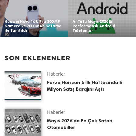
Huawei Nova 16 Ultra 200 MP
AnTuTu Mayıs 2026 En
Kamera ve 7000 MAh Batarya
Performanslı Android
ile Tanıtıldı
Telefonlar
SON EKLENENLER
Haberler
Forza Horizon 6 İlk Haftasında 5
Milyon Satış Barajını Aştı
Haberler
Mayıs 2026’da En Çok Satan
Otomobiller