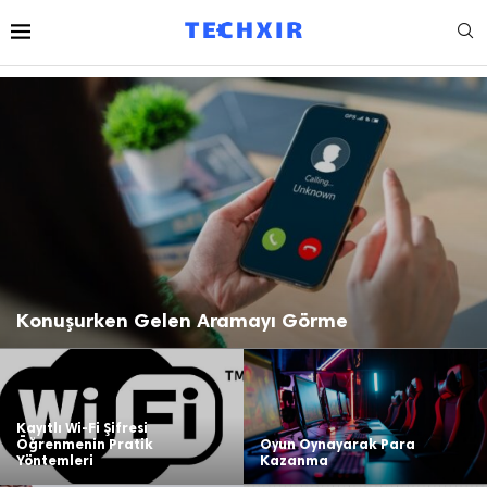
Konuşurken Gelen Aramayı Görme
Kayıtlı Wi-Fi Şifresi
Öğrenmenin Pratik
Oyun Oynayarak Para
Yöntemleri
Kazanma