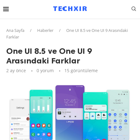
Ana Sayfa
/
Haberler
/
One UI 8.5 ve One UI 9 Arasındaki
Farklar
One UI 8.5 ve One UI 9
Arasındaki Farklar
2 ay önce
0 yorum
15
görüntüleme