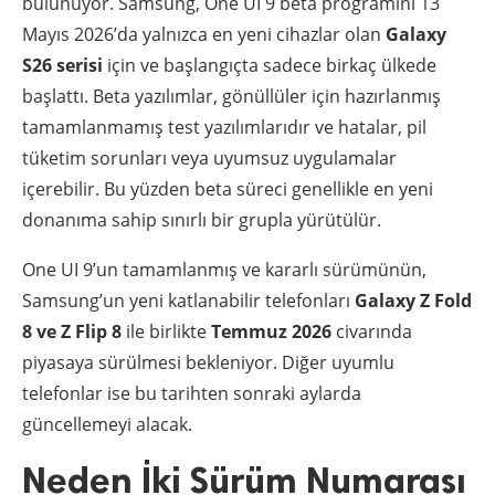
bulunuyor. Samsung, One UI 9 beta programını 13
Mayıs 2026’da yalnızca en yeni cihazlar olan
Galaxy
S26 serisi
için ve başlangıçta sadece birkaç ülkede
başlattı. Beta yazılımlar, gönüllüler için hazırlanmış
tamamlanmamış test yazılımlarıdır ve hatalar, pil
tüketim sorunları veya uyumsuz uygulamalar
içerebilir. Bu yüzden beta süreci genellikle en yeni
donanıma sahip sınırlı bir grupla yürütülür.
One UI 9’un tamamlanmış ve kararlı sürümünün,
Samsung’un yeni katlanabilir telefonları
Galaxy Z Fold
8 ve Z Flip 8
ile birlikte
Temmuz 2026
civarında
piyasaya sürülmesi bekleniyor. Diğer uyumlu
telefonlar ise bu tarihten sonraki aylarda
güncellemeyi alacak.
Neden İki Sürüm Numarası