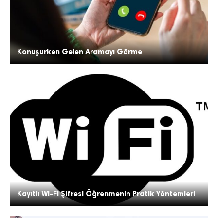
Konuşurken Gelen Aramayı Görme
Kayıtlı Wi-Fi Şifresi Öğrenmenin Pratik Yöntemleri