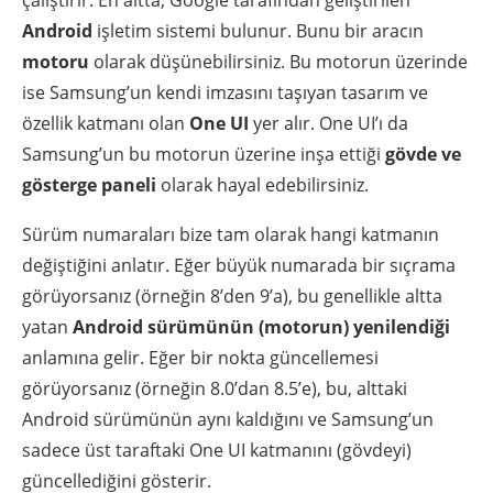
çalıştırır. En altta, Google tarafından geliştirilen
Android
işletim sistemi bulunur. Bunu bir aracın
motoru
olarak düşünebilirsiniz. Bu motorun üzerinde
ise Samsung’un kendi imzasını taşıyan tasarım ve
özellik katmanı olan
One UI
yer alır. One UI’ı da
Samsung’un bu motorun üzerine inşa ettiği
gövde ve
gösterge paneli
olarak hayal edebilirsiniz.
Sürüm numaraları bize tam olarak hangi katmanın
değiştiğini anlatır. Eğer büyük numarada bir sıçrama
görüyorsanız (örneğin 8’den 9’a), bu genellikle altta
yatan
Android sürümünün (motorun) yenilendiği
anlamına gelir. Eğer bir nokta güncellemesi
görüyorsanız (örneğin 8.0’dan 8.5’e), bu, alttaki
Android sürümünün aynı kaldığını ve Samsung’un
sadece üst taraftaki One UI katmanını (gövdeyi)
güncellediğini gösterir.