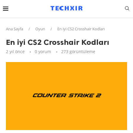
Ana Sayfa
/
Oyun
/
En iyi CS2 Crosshair Kodları
En iyi CS2 Crosshair Kodları
2 yıl önce
0 yorum
273
görüntüleme