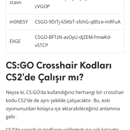
stavn
cVGOP
m0NESY
CSGO-9DiTj-65KbT-sfshG-qB5ce-mRFuA
CSGO-BFTzN-avOyU-djZEM-FmwKd-
EliGE
v5TCP
CS:GO Crosshair Kodları
CS2’de Çalışır mı?
Neyse ki, CS:GO’da kullandığınız herhangi bir crosshair
kodu CS2’de de aynı şekilde çalışacaktır. Bu, eski
oyununuzdan kolayca içe aktarabileceğiniz anlamına
gelir.
CS2’de crosshair kodlarını yüklemek ise çok kolaydır.