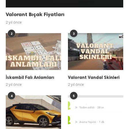
Valorant Bıçak Fiyatları
2 yıl önce
2
3
İskambil Falı Anlamları
Valorant Vandal Skinleri
2 yıl önce
2 yıl önce
4
5