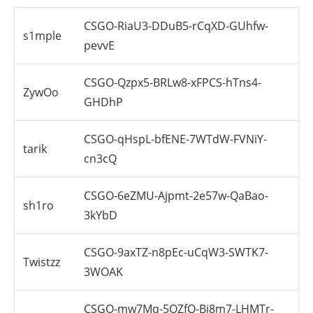
CSGO-RiaU3-DDuB5-rCqXD-GUhfw-
s1mple
pevvE
CSGO-Qzpx5-BRLw8-xFPCS-hTns4-
ZywOo
GHDhP
CSGO-qHspL-bfENE-7WTdW-FVNiY-
tarik
cn3cQ
CSGO-6eZMU-Ajpmt-2e57w-QaBao-
sh1ro
3kYbD
CSGO-9axTZ-n8pEc-uCqW3-SWTK7-
Twistzz
3WOAK
CSGO-mw7Mq-5QZfQ-Bj8m7-LHMTr-