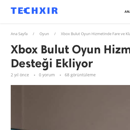
AN
Ana Sayfa
/
Oyun
/
Xbox Bulut Oyun Hizmetinde Fare ve Kla
Xbox Bulut Oyun Hizm
Desteği Ekliyor
2 yıl önce
0 yorum
68
görüntüleme