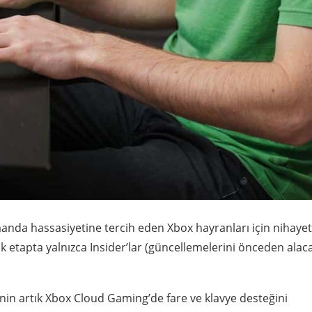
manda hassasiyetine tercih eden Xbox hayranları için nihaye
lk etapta yalnızca Insider’lar (güncellemelerini önceden alac
inin artık Xbox Cloud Gaming’de fare ve klavye desteğini