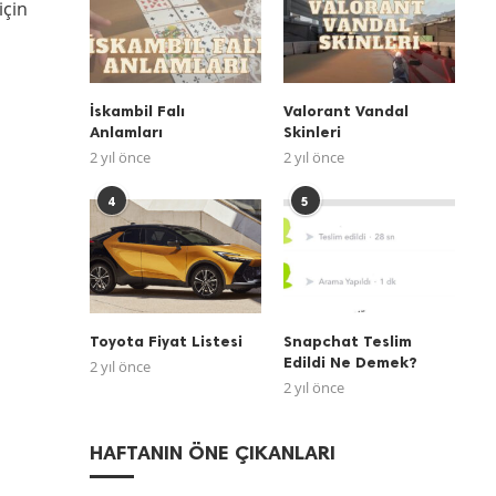
için
İskambil Falı
Valorant Vandal
Anlamları
Skinleri
2 yıl önce
2 yıl önce
4
5
Toyota Fiyat Listesi
Snapchat Teslim
Edildi Ne Demek?
2 yıl önce
2 yıl önce
HAFTANIN ÖNE ÇIKANLARI