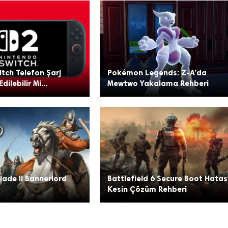
tch Telefon Şarj
Pokémon Legends: Z-A’da
Edilebilir Mi...
Mewtwo Yakalama Rehberi
ade II Bannerlord
Battlefield 6 Secure Boot Hatası
Kesin Çözüm Rehberi