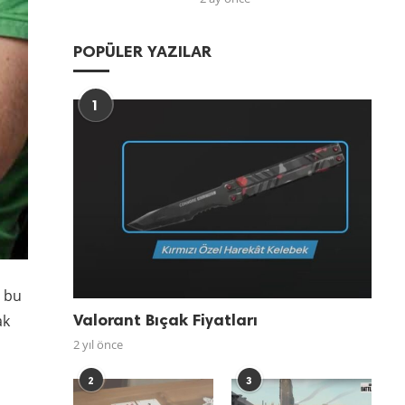
POPÜLER YAZILAR
1
t bu
Valorant Bıçak Fiyatları
ak
2 yıl önce
2
3