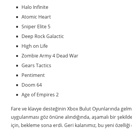
Halo Infinite
Atomic Heart
Sniper Elite 5
Deep Rock Galactic
High on Life
Zombie Army 4 Dead War
Gears Tactics
Pentiment
Doom 64
Age of Empires 2
Fare ve klavye desteğinin Xbox Bulut Oyunlarında gelme
uygulanması göz önüne alındığında, aşamalı bir şekilde
için, bekleme sona erdi. Geri kalanımız, bu yeni özelli