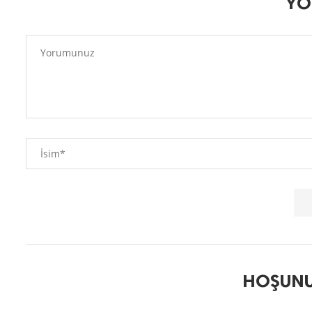
YO
HOŞUNU