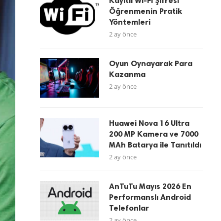
Kayıtlı Wi-Fi Şifresi
Öğrenmenin Pratik
Yöntemleri
2 ay önce
Oyun Oynayarak Para
Kazanma
2 ay önce
Huawei Nova 16 Ultra
200 MP Kamera ve 7000
MAh Batarya ile Tanıtıldı
2 ay önce
AnTuTu Mayıs 2026 En
Performanslı Android
Telefonlar
2 ay önce