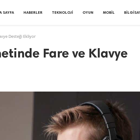
A SAYFA
HABERLER
TEKNOLOJI
OYUN
MOBIL
BILGISA
vye Desteği Ekliyor
etinde Fare ve Klavye