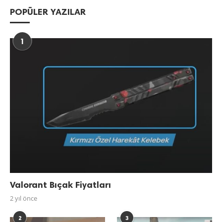
POPÜLER YAZILAR
1
Valorant Bıçak Fiyatları
2 yıl önce
2
3