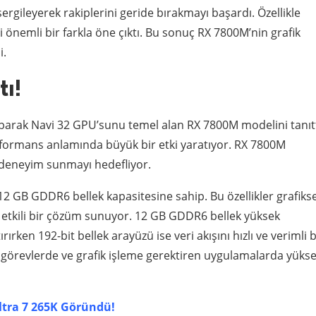
ergileyerek rakiplerini geride bırakmayı başardı. Özellikle
 önemli bir farkla öne çıktı. Bu sonuç RX 7800M’nin grafik
i.
ı!
aparak Navi 32 GPU’sunu temel alan RX 7800M modelini tanıtt
performans anlamında büyük bir etki yaratıyor. RX 7800M
ir deneyim sunmayı hedefliyor.
12 GB GDDR6 bellek kapasitesine sahip. Bu özellikler grafikse
 etkili bir çözüm sunuyor. 12 GB GDDR6 bellek yüksek
rırken 192-bit bellek arayüzü ise veri akışını hızlı ve verimli b
görevlerde ve grafik işleme gerektiren uygulamalarda yüks
Ultra 7 265K Göründü!