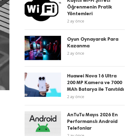
Kayıtlı Wi-Fi Şifresi
Öğrenmenin Pratik
Yöntemleri
2 ay önce
Oyun Oynayarak Para
Kazanma
2 ay önce
Huawei Nova 16 Ultra
200 MP Kamera ve 7000
MAh Batarya ile Tanıtıldı
2 ay önce
AnTuTu Mayıs 2026 En
Performanslı Android
Telefonlar
2 ay önce