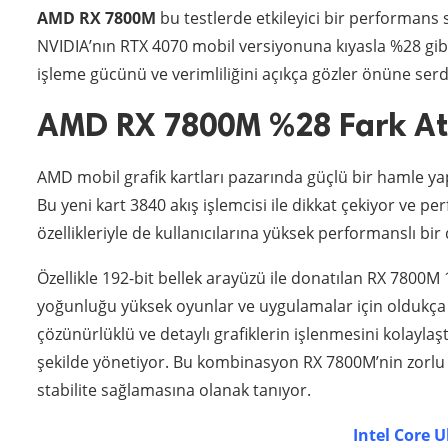
AMD RX 7800M
bu testlerde etkileyici bir performans s
NVIDIA’nın RTX 4070 mobil versiyonuna kıyasla %28 gibi
işleme gücünü ve verimliliğini açıkça gözler önüne serd
AMD RX 7800M %28 Fark Att
AMD mobil grafik kartları pazarında güçlü bir hamle y
Bu yeni kart 3840 akış işlemcisi ile dikkat çekiyor ve 
özellikleriyle de kullanıcılarına yüksek performanslı b
Özellikle 192-bit bellek arayüzü ile donatılan RX 7800M 
yoğunluğu yüksek oyunlar ve uygulamalar için oldukça
çözünürlüklü ve detaylı grafiklerin işlenmesini kolaylaştı
şekilde yönetiyor. Bu kombinasyon RX 7800M’nin zorlu 
stabilite sağlamasına olanak tanıyor.
Intel Core 