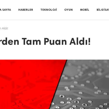
A SAYFA
HABERLER
TEKNOLOJI
OYUN
MOBIL
BILGISA
 Aldı!
rden Tam Puan Aldı!