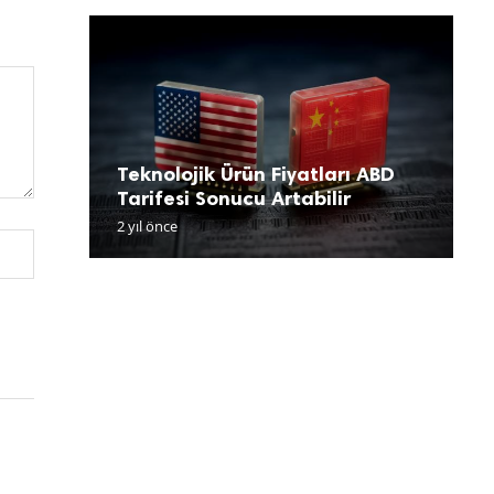
Teknolojik Ürün Fiyatları ABD
E
F
O
Tarifesi Sonucu Artabilir
W
R
K
O
2 yıl önce
2 
2 
2 
2 