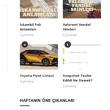
İskambil Falı
Valorant Vandal
Anlamları
Skinleri
2 yıl önce
2 yıl önce
4
5
Toyota Fiyat Listesi
Snapchat Teslim
Edildi Ne Demek?
2 yıl önce
2 yıl önce
HAFTANIN ÖNE ÇIKANLARI