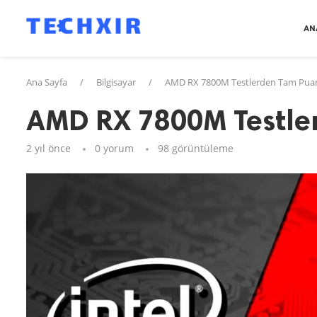
AN
Ana Sayfa
/
Bilgisayar
/
AMD RX 7800M Testlerden Tam Puan
AMD RX 7800M Testle
2 yıl önce
0 yorum
98
görüntüleme