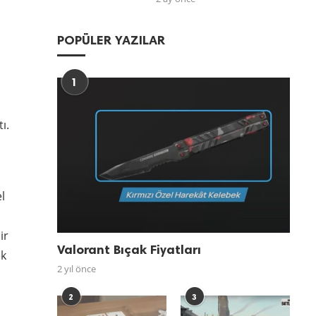
POPÜLER YAZILAR
1
ı.
l
ir
Valorant Bıçak Fiyatları
ek
2 yıl önce
2
3