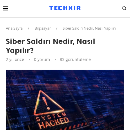
Ana Sayfa
/
Bilgisayar
/
Siber Saldırı Nedir, Nasıl Yapılır?
Siber Saldırı Nedir, Nasıl
Yapılır?
2 yıl önce
0 yorum
83
görüntüleme