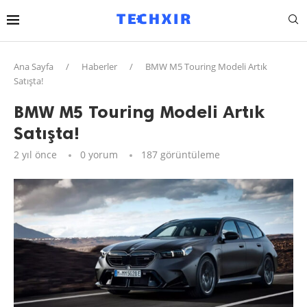
Ana Sayfa
/
Haberler
/
BMW M5 Touring Modeli Artık
Satışta!
BMW M5 Touring Modeli Artık
Satışta!
2 yıl önce
0 yorum
187
görüntüleme