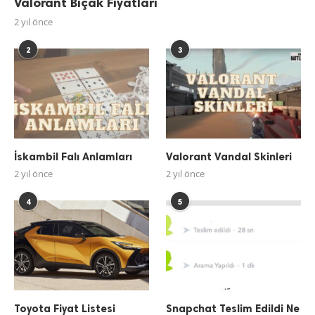
Valorant Bıçak Fiyatları
2 yıl önce
2
3
İskambil Falı Anlamları
Valorant Vandal Skinleri
2 yıl önce
2 yıl önce
4
5
Toyota Fiyat Listesi
Snapchat Teslim Edildi Ne