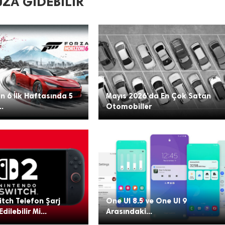
ZA GIDEBILIR
n 6 İlk Haftasında 5
Mayıs 2026’da En Çok Satan
..
Otomobiller
tch Telefon Şarj
One UI 8.5 ve One UI 9
Edilebilir Mi...
Arasındaki...