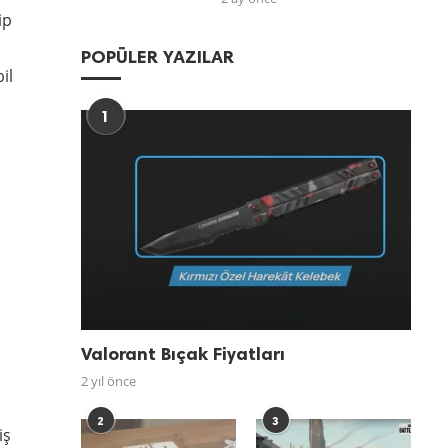
ip
POPÜLER YAZILAR
il
1
Valorant Bıçak Fiyatları
2 yıl önce
2
3
iş