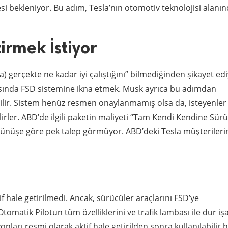
 bekleniyor. Bu adım, Tesla’nın otomotiv teknolojisi alanın
irmek İstiyor
 gerçekte ne kadar iyi çalıştığını” bilmediğinden şikayet edi
asında FSD sistemine ikna etmek. Musk ayrıca bu adımdan
abilir. Sistem henüz resmen onaylanmamış olsa da, isteyenler
lirler. ABD’de ilgili paketin maliyeti “Tam Kendi Kendine Sür
örünüşe göre pek talep görmüyor. ABD’deki Tesla müşterileri
f hale getirilmedi. Ancak, sürücüler araçlarını FSD’ye
Otomatik Pilotun tüm özelliklerini ve trafik lambası ile dur işa
nları resmi olarak aktif hale getirilden sonra kullanılabilir 