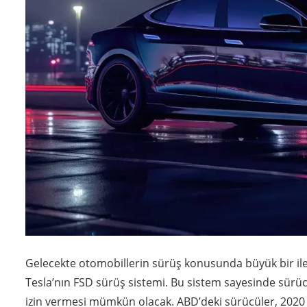
Gelecekte otomobillerin sürüş konusunda büyük bir il
Tesla’nın FSD sürüş sistemi. Bu sistem sayesinde sürüc
izin vermesi mümkün olacak. ABD’deki sürücüler, 2020 