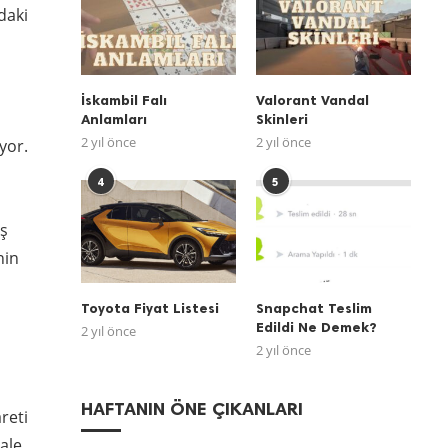
daki
İskambil Falı
Valorant Vandal
Anlamları
Skinleri
2 yıl önce
2 yıl önce
yor.
4
5
üş
nin
Toyota Fiyat Listesi
Snapchat Teslim
Edildi Ne Demek?
2 yıl önce
2 yıl önce
HAFTANIN ÖNE ÇIKANLARI
reti
hale