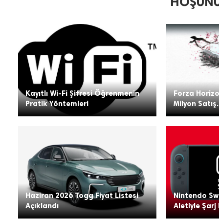
HOŞUNU
Kayıtlı Wi-Fi Şifresi Öğrenmenin
Forza Horizo
Pratik Yöntemleri
Milyon Satış.
Haziran 2026 Togg Fiyat Listesi
Nintendo Swi
Açıklandı
Aletiyle Şarj 