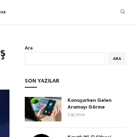
YAR
ş
Ara
ARA
SON YAZILAR
Konuşurken Gelen
Aramayı Görme
2 ay önce