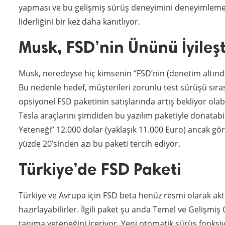
yapması ve bu gelişmiş sürüş deneyimini deneyimlemesi
liderliğini bir kez daha kanıtlıyor.
Musk, FSD’nin Ününü İyileşt
Musk, neredeyse hiç kimsenin “FSD’nin (denetim altında)
Bu nedenle hedef, müşterileri zorunlu test sürüşü sır
opsiyonel FSD paketinin satışlarında artış bekliyor ol
Tesla araçlarını şimdiden bu yazılım paketiyle donatabi
Yeteneği” 12.000 dolar (yaklaşık 11.000 Euro) ancak g
yüzde 20’sinden azı bu paketi tercih ediyor.
Türkiye’de FSD Paketi
Türkiye ve Avrupa için FSD beta henüz resmi olarak akti
hazırlayabilirler. İlgili paket şu anda Temel ve Gelişmiş 
tanıma yeteneğini içeriyor. Yeni otomatik sürüş fonksiyo