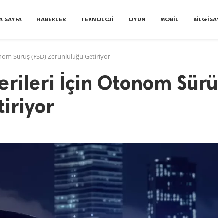
A SAYFA
HABERLER
TEKNOLOJI
OYUN
MOBIL
BILGISA
onom Sürüş (FSD) Zorunluluğu Getiriyor
erileri İçin Otonom Sürü
iriyor