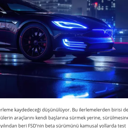
erleme kaydedeceği düşünülüyor. Bu ilerlemelerden birisi d
ülerin araçlarını kendi başlarına sürmek yerine, sürülmesin
yılından beri FSD’nin beta sürümünü kamusal yollarda test