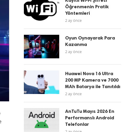
Kayıtlı Wi-Fi Şifresi
Öğrenmenin Pratik
Yöntemleri
2 ay önce
Oyun Oynayarak Para
Kazanma
2 ay önce
Huawei Nova 16 Ultra
200 MP Kamera ve 7000
MAh Batarya ile Tanıtıldı
2 ay önce
AnTuTu Mayıs 2026 En
e
Performanslı Android
e
Telefonlar
2 ay önce