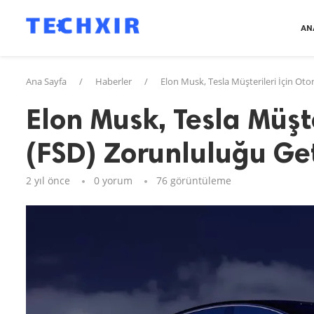
AN
Ana Sayfa
/
Haberler
/
Elon Musk, Tesla Müşterileri İçin Ot
Elon Musk, Tesla Müşt
(FSD) Zorunluluğu Get
2 yıl önce
0 yorum
76
görüntüleme