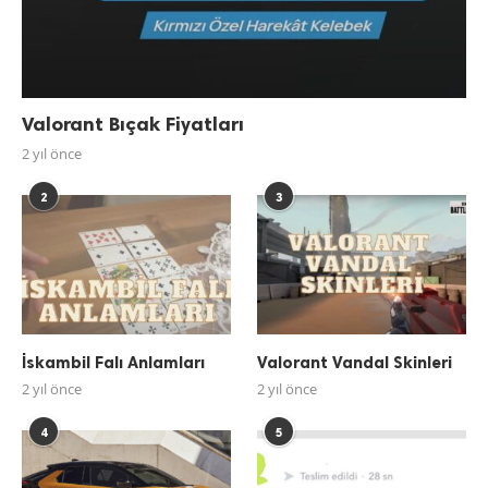
Valorant Bıçak Fiyatları
2 yıl önce
2
3
İskambil Falı Anlamları
Valorant Vandal Skinleri
2 yıl önce
2 yıl önce
4
5