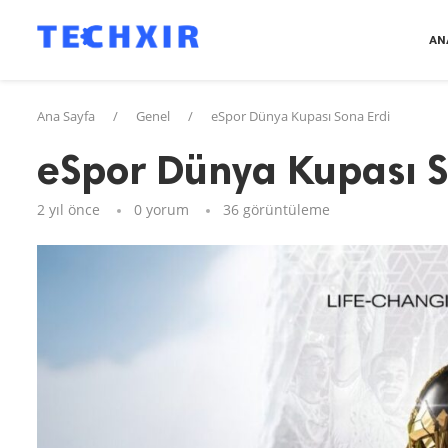
AN
Ana Sayfa
/
Genel
/
eSpor Dünya Kupası Sona Erdi
eSpor Dünya Kupası S
2 yıl önce
0 yorum
36
görüntüleme