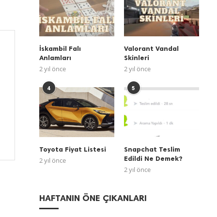
İskambil Falı
Valorant Vandal
Anlamları
Skinleri
2 yıl önce
2 yıl önce
4
5
Toyota Fiyat Listesi
Snapchat Teslim
Edildi Ne Demek?
2 yıl önce
2 yıl önce
HAFTANIN ÖNE ÇIKANLARI