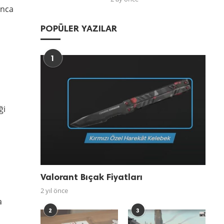
unca
POPÜLER YAZILAR
1
ği
Valorant Bıçak Fiyatları
2 yıl önce
a
2
3