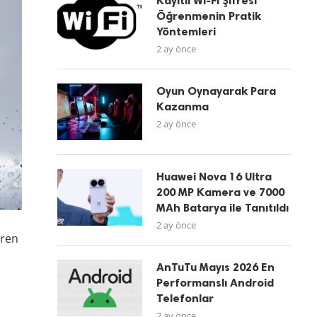
Kayıtlı Wi-Fi Şifresi
Öğrenmenin Pratik
Yöntemleri
2 ay önce
Oyun Oynayarak Para
Kazanma
2 ay önce
Huawei Nova 16 Ultra
200 MP Kamera ve 7000
MAh Batarya ile Tanıtıldı
2 ay önce
eren
AnTuTu Mayıs 2026 En
Performanslı Android
Telefonlar
2 ay önce