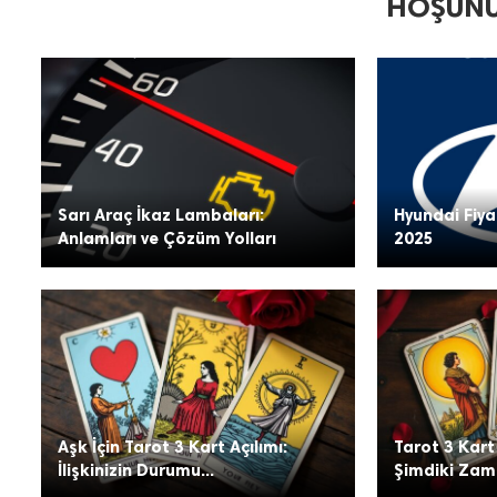
HOŞUNU
Sarı Araç İkaz Lambaları:
Hyundai Fiya
Anlamları ve Çözüm Yolları
2025
Aşk İçin Tarot 3 Kart Açılımı:
Tarot 3 Kart
İlişkinizin Durumu...
Şimdiki Zama