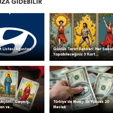
ZA GIDEBILIR
t Listesi Ağustos
Günlük Tarot Rehberi: Her Saba
Yapabileceğiniz 3 Kart...
 Açılımı: Geçmiş,
Türkiye’de Maaşı En Yüksek 20
n ve...
Meslek