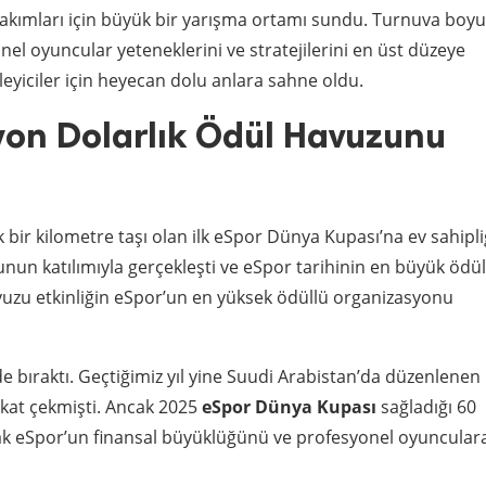
 takımları için büyük bir yarışma ortamı sundu. Turnuva boy
nel oyuncular yeteneklerini ve stratejilerini en üst düzeye
leyiciler için heyecan dolu anlara sahne oldu.
yon Dolarlık Ödül Havuzunu
bir kilometre taşı olan ilk eSpor Dünya Kupası’na ev sahipli
nun katılımıyla gerçekleşti ve eSpor tarihinin en büyük ödül
uzu etkinliğin eSpor’un en yüksek ödüllü organizasyonu
e bıraktı. Geçtiğimiz yıl yine Suudi Arabistan’da düzenlenen
kkat çekmişti. Ancak 2025
eSpor Dünya Kupası
sağladığı 60
ak eSpor’un finansal büyüklüğünü ve profesyonel oyuncular