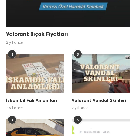
Valorant Bıçak Fiyatları
2 yıl önce
2
3
İskambil Falı Anlamları
Valorant Vandal Skinleri
2 yıl önce
2 yıl önce
4
5