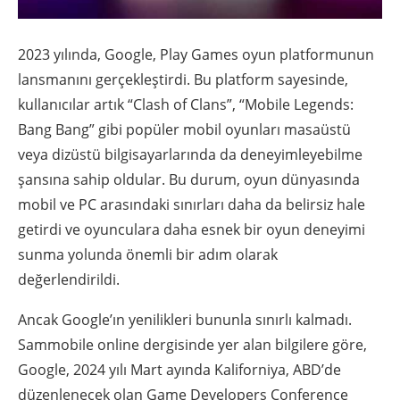
2023 yılında, Google, Play Games oyun platformunun
lansmanını gerçekleştirdi. Bu platform sayesinde,
kullanıcılar artık “Clash of Clans”, “Mobile Legends:
Bang Bang” gibi popüler mobil oyunları masaüstü
veya dizüstü bilgisayarlarında da deneyimleyebilme
şansına sahip oldular. Bu durum, oyun dünyasında
mobil ve PC arasındaki sınırları daha da belirsiz hale
getirdi ve oyunculara daha esnek bir oyun deneyimi
sunma yolunda önemli bir adım olarak
değerlendirildi.
Ancak Google’ın yenilikleri bununla sınırlı kalmadı.
Sammobile online dergisinde yer alan bilgilere göre,
Google, 2024 yılı Mart ayında Kaliforniya, ABD’de
düzenlenecek olan Game Developers Conference