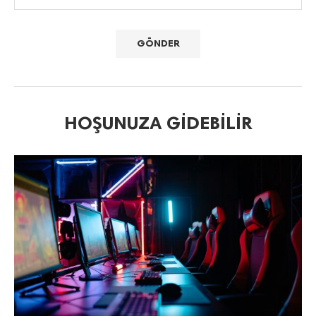
HOŞUNUZA GIDEBILIR