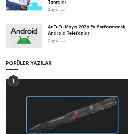
Tanıtıldı
2 ay önce
AnTuTu Mayıs 2026 En Performanslı
Android Telefonlar
2 ay önce
POPÜLER YAZILAR
1