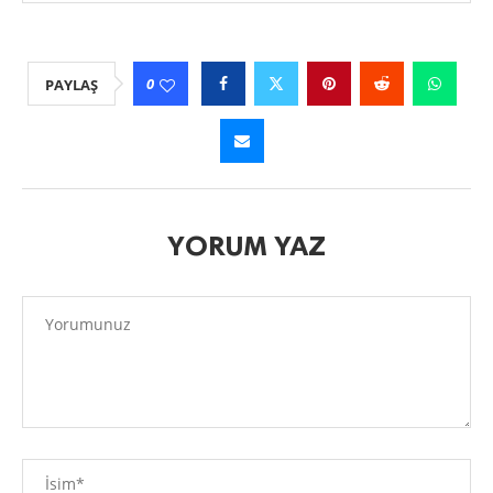
0
PAYLAŞ
YORUM YAZ