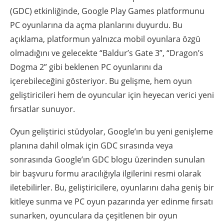
(GDC) etkinliğinde, Google Play Games platformunu
PC oyunlarına da açma planlarını duyurdu. Bu
açıklama, platformun yalnızca mobil oyunlara özgü
olmadığını ve gelecekte “Baldur’s Gate 3”, “Dragon’s
Dogma 2” gibi beklenen PC oyunlarını da
içerebileceğini gösteriyor. Bu gelişme, hem oyun
geliştiricileri hem de oyuncular için heyecan verici yeni
fırsatlar sunuyor.
Oyun geliştirici stüdyolar, Google’ın bu yeni genişleme
planına dahil olmak için GDC sırasında veya
sonrasında Google’ın GDC blogu üzerinden sunulan
bir başvuru formu aracılığıyla ilgilerini resmi olarak
iletebilirler. Bu, geliştiricilere, oyunlarını daha geniş bir
kitleye sunma ve PC oyun pazarında yer edinme fırsatı
sunarken, oyunculara da çeşitlenen bir oyun