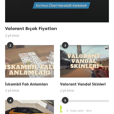
Valorant Bıçak Fiyatları
2 yıl önce
2
3
İskambil Falı Anlamları
Valorant Vandal Skinleri
2 yıl önce
2 yıl önce
4
5