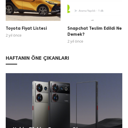
Toyota Fiyat Listesi
Snapchat Teslim Edildi Ne
Demek?
2 yıl önce
2 yıl önce
HAFTANIN ÖNE ÇIKANLARI