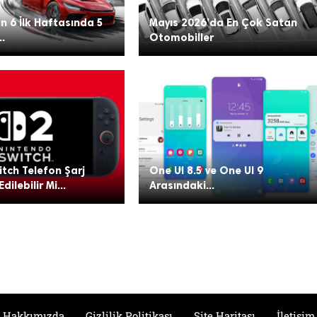
n 6 İlk Haftasında 5
Mayıs 2026’da En Çok Satan
..
Otomobiller
tch Telefon Şarj
One UI 8.5 ve One UI 9
Edilebilir Mi...
Arasındaki...
Hakkımızda
Gizlilik Politikası
Site Haritası
İletişim