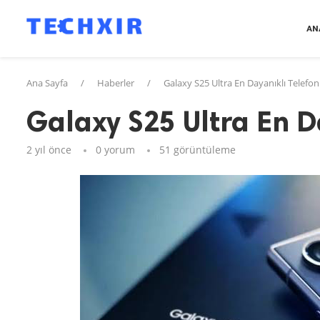
AN
Ana Sayfa
/
Haberler
/
Galaxy S25 Ultra En Dayanıklı Telefon 
Galaxy S25 Ultra En D
2 yıl önce
0 yorum
51
görüntüleme