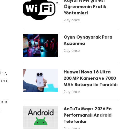
Kayıtlı Wi-Fi Şifresi
Öğrenmenin Pratik
Yöntemleri
2 ay önce
Oyun Oynayarak Para
Kazanma
2 ay önce
Huawei Nova 16 Ultra
öre,
200 MP Kamera ve 7000
rece
MAh Batarya ile Tanıtıldı
2 ay önce
nının
AnTuTu Mayıs 2026 En
u
Performanslı Android
Telefonlar
2 ay önce