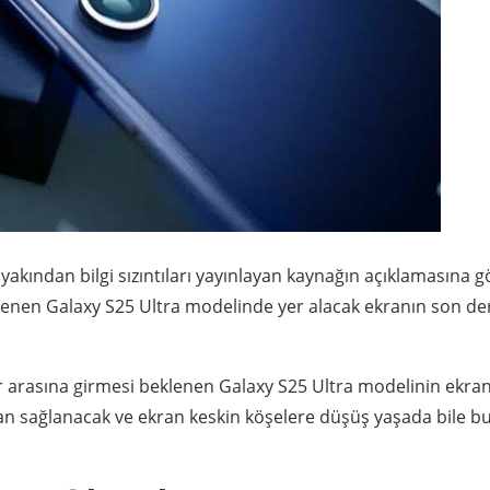
li yakından bilgi sızıntıları yayınlayan kaynağın açıklamasına g
klenen Galaxy S25 Ultra modelinde yer alacak ekranın son de
kler arasına girmesi beklenen Galaxy S25 Ultra modelinin ekra
ından sağlanacak ve ekran keskin köşelere düşüş yaşada bile b