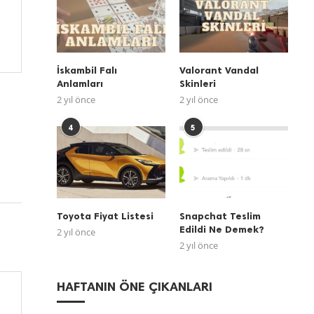
İskambil Falı
Valorant Vandal
Anlamları
Skinleri
2 yıl önce
2 yıl önce
4
5
Toyota Fiyat Listesi
Snapchat Teslim
Edildi Ne Demek?
2 yıl önce
2 yıl önce
HAFTANIN ÖNE ÇIKANLARI