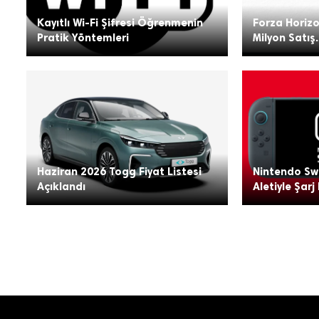
Kayıtlı Wi-Fi Şifresi Öğrenmenin
Forza Horizo
Pratik Yöntemleri
Milyon Satış.
Haziran 2026 Togg Fiyat Listesi
Nintendo Swi
Açıklandı
Aletiyle Şarj 