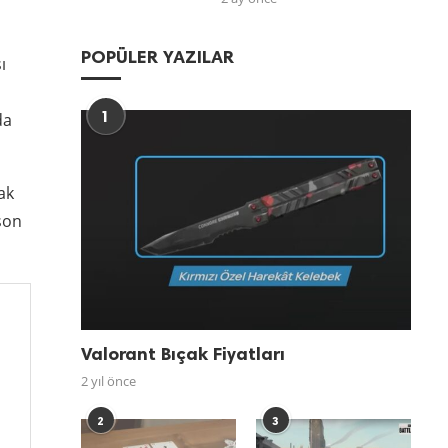
POPÜLER YAZILAR
ı
1
da
ak
 son
Valorant Bıçak Fiyatları
2 yıl önce
2
3