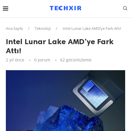
Ana Sayfa
/
Teknoloji
/
Intel Lunar Lake AMD’ye Fark Attı!
Intel Lunar Lake AMD’ye Fark
Attı!
2 yıl önce
0 yorum
62
görüntüleme