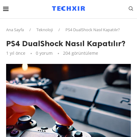
Ana Sayfa
/
Teknoloji
/
PS4 DualShock Nasıl Kapatılır?
PS4 DualShock Nasıl Kapatılır?
1 yıl önce
0 yorum
204
görüntüleme