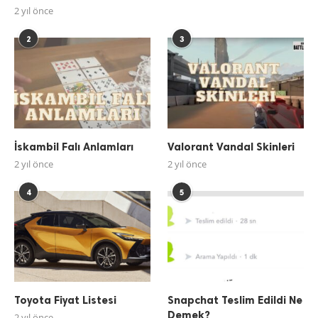
2 yıl önce
2
3
İskambil Falı Anlamları
Valorant Vandal Skinleri
2 yıl önce
2 yıl önce
4
5
Toyota Fiyat Listesi
Snapchat Teslim Edildi Ne
Demek?
2 yıl önce