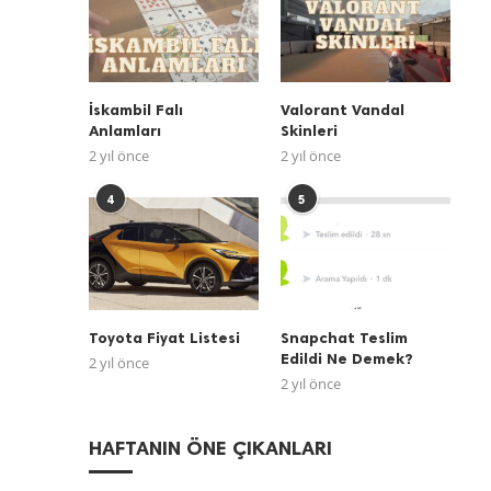
İskambil Falı
Valorant Vandal
Anlamları
Skinleri
2 yıl önce
2 yıl önce
4
5
Toyota Fiyat Listesi
Snapchat Teslim
Edildi Ne Demek?
2 yıl önce
2 yıl önce
HAFTANIN ÖNE ÇIKANLARI