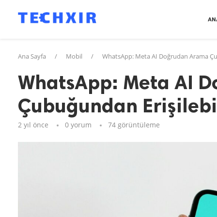
AN
Ana Sayfa
/
Mobil
/
WhatsApp: Meta AI Doğrudan Arama Çubu
WhatsApp: Meta AI 
Çubuğundan Erişilebi
2 yıl önce
0 yorum
74
görüntüleme