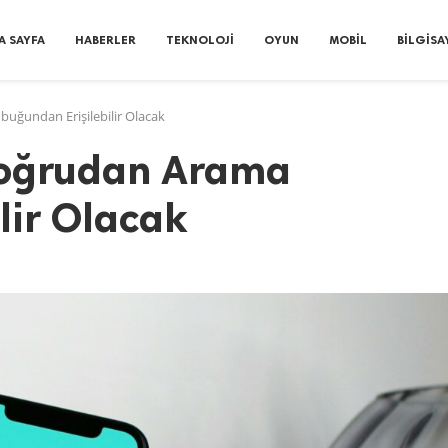
A SAYFA
HABERLER
TEKNOLOJI
OYUN
MOBIL
BILGISA
ğundan Erişilebilir Olacak
Doğrudan Arama
lir Olacak