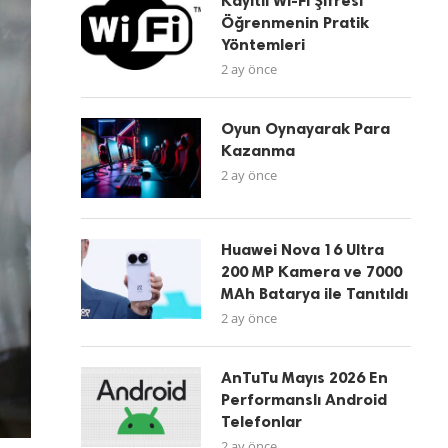
Kayıtlı Wi-Fi Şifresi
Öğrenmenin Pratik
Yöntemleri
2 ay önce
Oyun Oynayarak Para
Kazanma
2 ay önce
Huawei Nova 16 Ultra
200 MP Kamera ve 7000
MAh Batarya ile Tanıtıldı
2 ay önce
AnTuTu Mayıs 2026 En
Performanslı Android
Telefonlar
2 ay önce