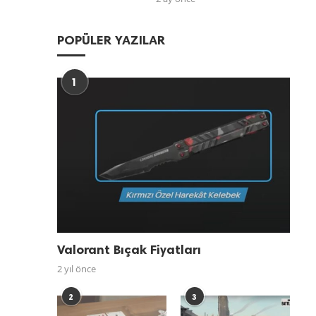
POPÜLER YAZILAR
1
a
Valorant Bıçak Fiyatları
2 yıl önce
2
3