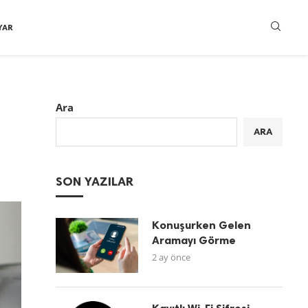
YAR
Ara
ARA
SON YAZILAR
Konuşurken Gelen
Aramayı Görme
2 ay önce