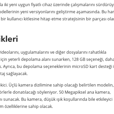
 iki yeni uygun fiyatlı cihaz üzerinde çalışmalarını sürdürüy
odellerinin yeni versiyonlarını geliştirme aşamasında. Bu ha
 kullanıcı kitlesine hitap etme stratejisinin bir parçası ola
kleri
videolarını, uygulamalarını ve diğer dosyalarını rahatlıkla
 için yeterli depolama alanı sunarken, 128 GB seçeneği, dah
cak. Ayrıca, bu depolama seçeneklerinin microSD kart desteği i
ntaj sağlayacak.
ici. Üçlü kamera dizilimine sahip olacağı belirtilen modelin,
rlerle donatılacağı söyleniyor. 50 Megapiksel ana kamera,
 sunacak. Bu kamera, düşük ışık koşullarında bile etkileyici
ım özelliklerine sahip olacak.