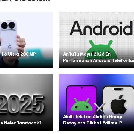
 16 Ultra 200 MP
AnTuTu Mayıs 2026 En
Performanslı Android Telefonla
Akıllı Telefon Alırken Hangi
te Neler Tanıtacak?
Detaylara Dikkat Edilmeli?