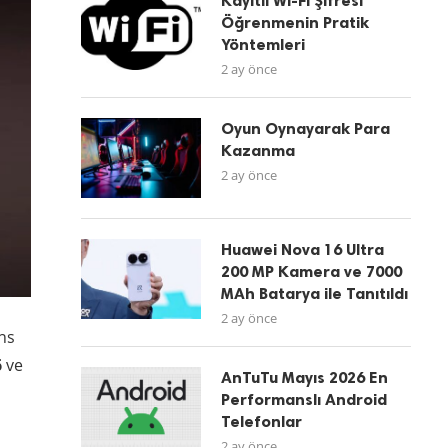
Kayıtlı Wi-Fi Şifresi
Öğrenmenin Pratik
Yöntemleri
2 ay önce
Oyun Oynayarak Para
Kazanma
2 ay önce
Huawei Nova 16 Ultra
200 MP Kamera ve 7000
MAh Batarya ile Tanıtıldı
2 ay önce
ans
6
ve
AnTuTu Mayıs 2026 En
Performanslı Android
Telefonlar
2 ay önce