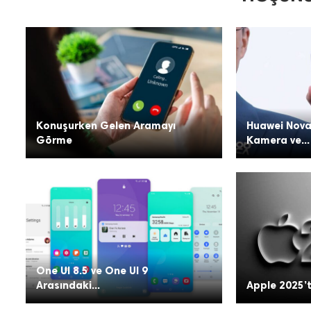
Konuşurken Gelen Aramayı
Huawei Nova
Görme
Kamera ve...
One UI 8.5 ve One UI 9
Arasındaki...
Apple 2025’