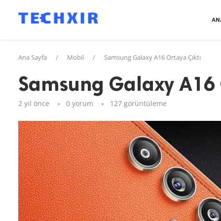
AN
Ana Sayfa
/
Mobil
/
Samsung Galaxy A16 Ortaya Çıktı
Samsung Galaxy A16 
2 yıl önce
0 yorum
127
görüntüleme