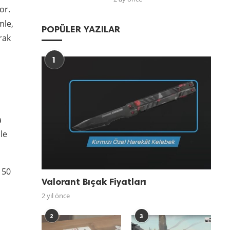
or.
mle,
POPÜLER YAZILAR
rak
1
a
le
 50
Valorant Bıçak Fiyatları
2 yıl önce
2
3