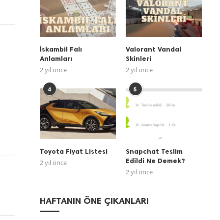
İskambil Falı
Valorant Vandal
Anlamları
Skinleri
2 yıl önce
2 yıl önce
4
5
Toyota Fiyat Listesi
Snapchat Teslim
Edildi Ne Demek?
2 yıl önce
2 yıl önce
HAFTANIN ÖNE ÇIKANLARI