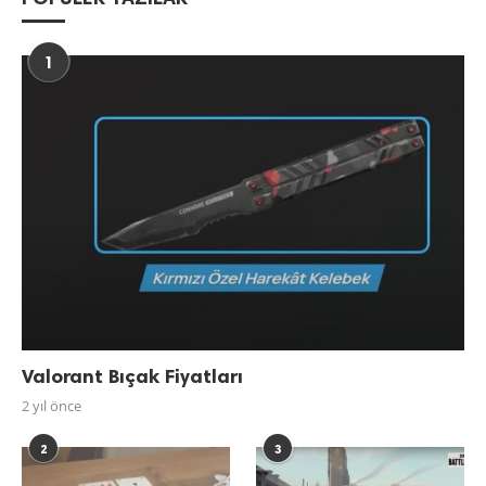
1
Valorant Bıçak Fiyatları
2 yıl önce
2
3