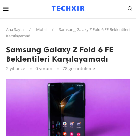
Ana Sayfa
/
Mobil
/
Samsung Galaxy Z Fold 6 FE Beklentileri
Karşılayamadı
Samsung Galaxy Z Fold 6 FE
Beklentileri Karşılayamadı
2 yıl önce
0 yorum
78
görüntüleme