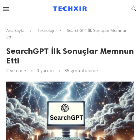
Ana Sayfa
/
Teknoloji
/
SearchGPT İlk Sonuçlar Memnun
Etti
SearchGPT İlk Sonuçlar Memnun
Etti
2 yıl önce
0 yorum
35
görüntüleme