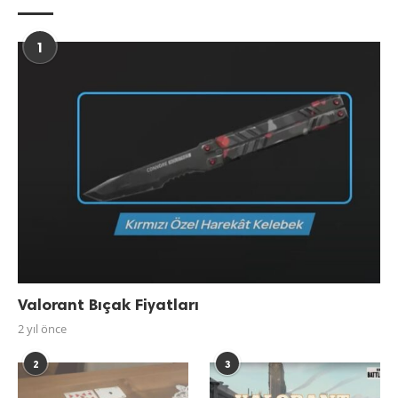
1
Valorant Bıçak Fiyatları
2 yıl önce
2
3