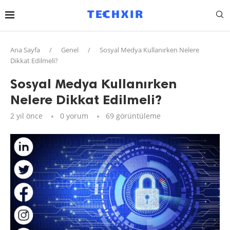
Ana Sayfa
/
Genel
/
Sosyal Medya Kullanırken Nelere
Dikkat Edilmeli?
Sosyal Medya Kullanırken
Nelere Dikkat Edilmeli?
2 yıl önce
0 yorum
69
görüntüleme