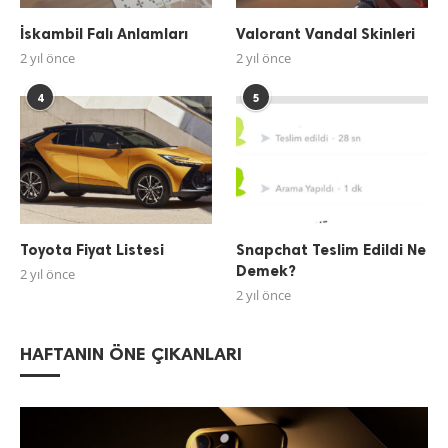
İskambil Falı Anlamları
Valorant Vandal Skinleri
2 yıl önce
2 yıl önce
4
5
Toyota Fiyat Listesi
Snapchat Teslim Edildi Ne
Demek?
2 yıl önce
2 yıl önce
HAFTANIN ÖNE ÇIKANLARI