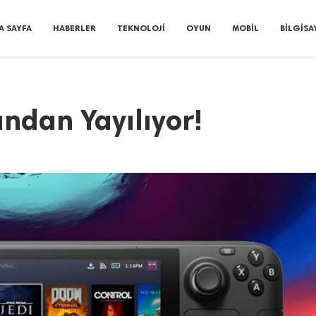
A SAYFA
HABERLER
TEKNOLOJI
OYUN
MOBIL
BILGISA
ndan Yayılıyor!