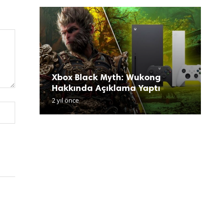
Xbox Black Myth: Wukong
G
T
V
W
Hakkında Açıklama Yaptı
G
N
G
D
2 yıl önce
2 
2 
2 
2 