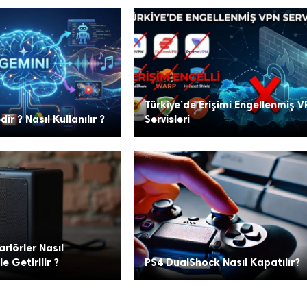
Türkiye’de Erişimi Engellenmiş V
ir ? Nasıl Kullanılır ?
Servisleri
rlörler Nasıl
e Getirilir ?
PS4 DualShock Nasıl Kapatılır?