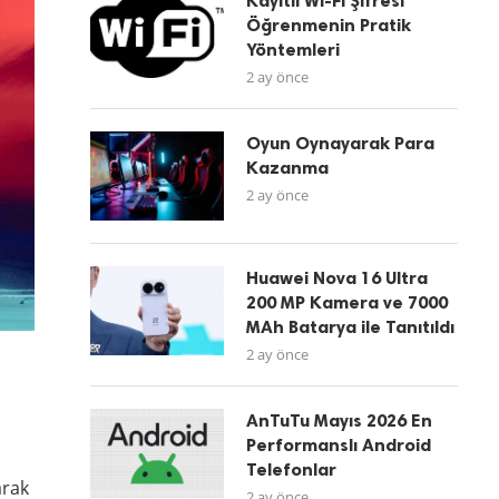
Kayıtlı Wi-Fi Şifresi
Öğrenmenin Pratik
Yöntemleri
2 ay önce
Oyun Oynayarak Para
Kazanma
2 ay önce
Huawei Nova 16 Ultra
200 MP Kamera ve 7000
MAh Batarya ile Tanıtıldı
2 ay önce
AnTuTu Mayıs 2026 En
Performanslı Android
Telefonlar
arak
2 ay önce