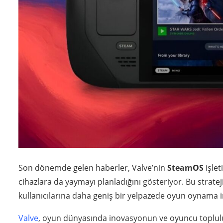
Son dönemde gelen haberler, Valve’nin
SteamOS
işlet
cihazlara da yaymayı planladığını gösteriyor. Bu stratej
kullanıcılarına daha geniş bir yelpazede oyun oynama
Valve
, oyun dünyasında inovasyonun ve oyuncu toplul