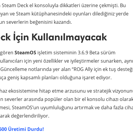
en Steam Deck el konsoluyla dikkatleri üzerine çekmişti. Bu
şıyan ve Steam kütüphanesindeki oyunları dilediğiniz yerde
un severlerin beğenisini kazandı.
k İçin Kullanılmayacak
i gören
SteamOS
işletim sisteminin 3.6.9 Beta sürüm
anıcıları için yeni özellikler ve iyileştirmeler sunarken, ayn
 Güncelleme notlarında yer alan “ROG Ally için ek tuş desteğ
ukça geniş kapsamlı planları olduğuna işaret ediyor.
ihaz ekosistemine hitap etme arzusunu ve stratejik vizyonu
un severler arasında popüler olan bir el konsolu cihazı olara
eklemesi, SteamOS’un uyumluluğunu artırmak ve daha fazla cih
larak değerlendiriliyor.
00 Üretimi Durdu!