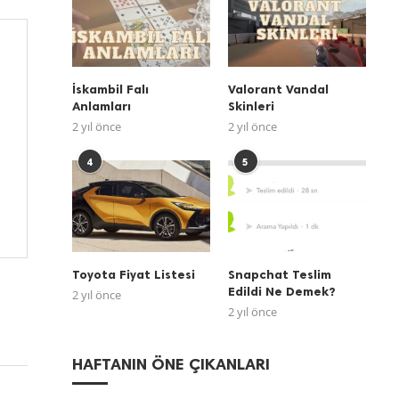
İskambil Falı
Valorant Vandal
Anlamları
Skinleri
2 yıl önce
2 yıl önce
4
5
Toyota Fiyat Listesi
Snapchat Teslim
Edildi Ne Demek?
2 yıl önce
2 yıl önce
HAFTANIN ÖNE ÇIKANLARI