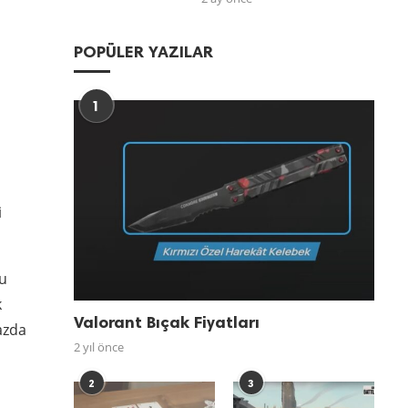
POPÜLER YAZILAR
1
ı
i
nu
k
Valorant Bıçak Fiyatları
azda
2 yıl önce
2
3