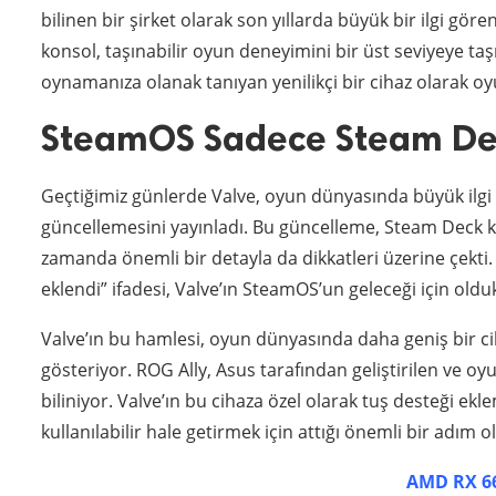
bilinen bir şirket olarak son yıllarda büyük bir ilgi gör
konsol, taşınabilir oyun deneyimini bir üst seviyeye ta
oynamanıza olanak tanıyan yenilikçi bir cihaz olarak oy
SteamOS Sadece Steam Dec
Geçtiğimiz günlerde Valve, oyun dünyasında büyük ilg
güncellemesini yayınladı. Bu güncelleme, Steam Deck kull
zamanda önemli bir detayla da dikkatleri üzerine çekti.
eklendi” ifadesi, Valve’ın SteamOS’un geleceği için old
Valve’ın bu hamlesi, oyun dünyasında daha geniş bir c
gösteriyor. ROG Ally, Asus tarafından geliştirilen ve oy
biliniyor. Valve’ın bu cihaza özel olarak tuş desteği 
kullanılabilir hale getirmek için attığı önemli bir adım o
AMD RX 66