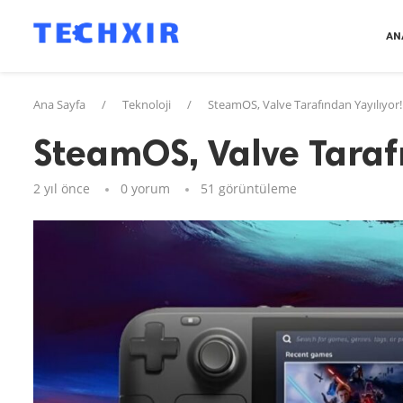
AN
Ana Sayfa
/
Teknoloji
/
SteamOS, Valve Tarafından Yayılıyor!
SteamOS, Valve Tarafı
2 yıl önce
0 yorum
51
görüntüleme