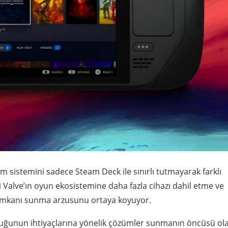
im sistemini sadece Steam Deck ile sınırlı tutmayarak farklı
i Valve’ın oyun ekosistemine daha fazla cihazı dahil etme ve
 imkanı sunma arzusunu ortaya koyuyor.
uğunun ihtiyaçlarına yönelik çözümler sunmanın öncüsü ol