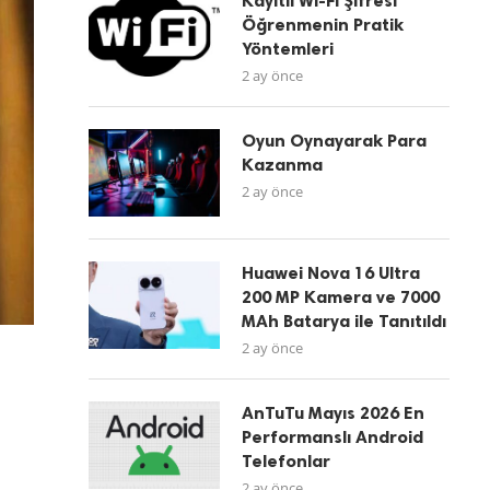
Kayıtlı Wi-Fi Şifresi
Öğrenmenin Pratik
Yöntemleri
2 ay önce
Oyun Oynayarak Para
Kazanma
2 ay önce
Huawei Nova 16 Ultra
200 MP Kamera ve 7000
MAh Batarya ile Tanıtıldı
2 ay önce
AnTuTu Mayıs 2026 En
Performanslı Android
Telefonlar
2 ay önce