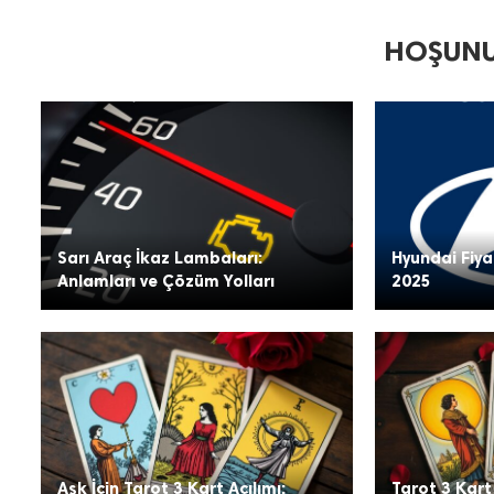
HOŞUNU
Sarı Araç İkaz Lambaları:
Hyundai Fiya
Anlamları ve Çözüm Yolları
2025
Aşk İçin Tarot 3 Kart Açılımı:
Tarot 3 Kart