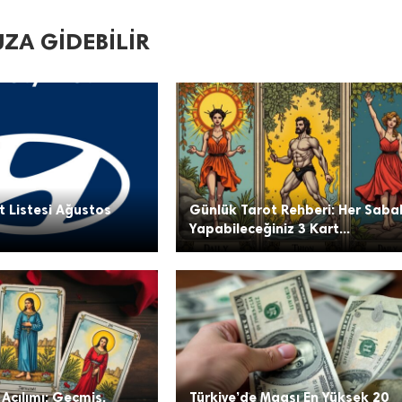
ZA GIDEBILIR
t Listesi Ağustos
Günlük Tarot Rehberi: Her Saba
Yapabileceğiniz 3 Kart...
 Açılımı: Geçmiş,
Türkiye’de Maaşı En Yüksek 20