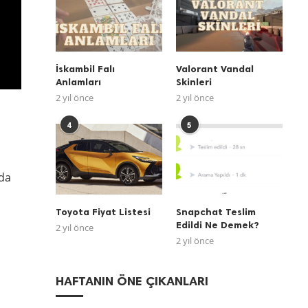
İskambil Falı
Valorant Vandal
Anlamları
Skinleri
2 yıl önce
2 yıl önce
4
5
nda
Toyota Fiyat Listesi
Snapchat Teslim
Edildi Ne Demek?
2 yıl önce
2 yıl önce
HAFTANIN ÖNE ÇIKANLARI