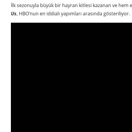
İlk sezonuyla büyük bir hayran kitlesi kazanan ve hem 
Us
, HBO’nun en iddialı yapımları arasında gösteriliyor.