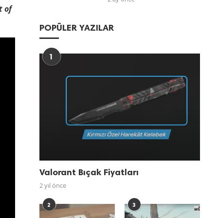
t of
POPÜLER YAZILAR
1
Valorant Bıçak Fiyatları
2 yıl önce
2
3