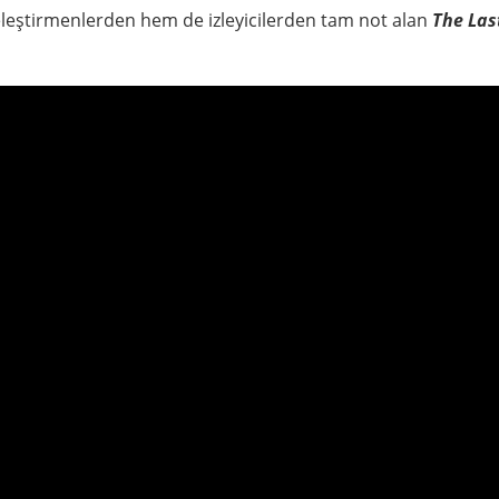
eleştirmenlerden hem de izleyicilerden tam not alan
The Las