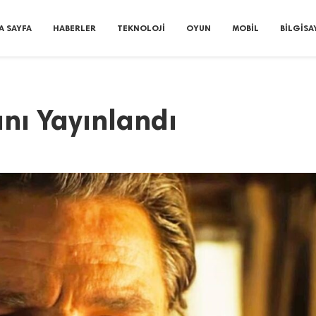
A SAYFA
HABERLER
TEKNOLOJI
OYUN
MOBIL
BILGISA
nı Yayınlandı