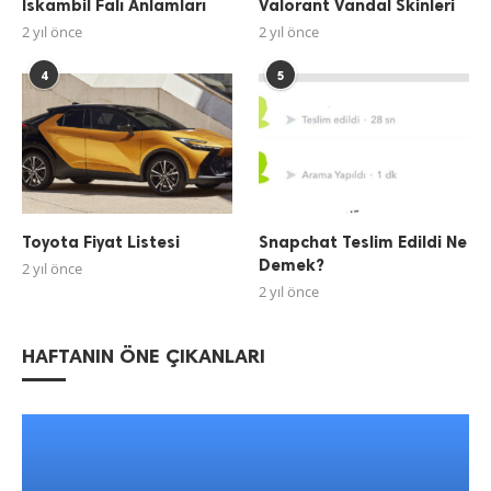
İskambil Falı Anlamları
Valorant Vandal Skinleri
2 yıl önce
2 yıl önce
4
5
Toyota Fiyat Listesi
Snapchat Teslim Edildi Ne
Demek?
2 yıl önce
2 yıl önce
HAFTANIN ÖNE ÇIKANLARI