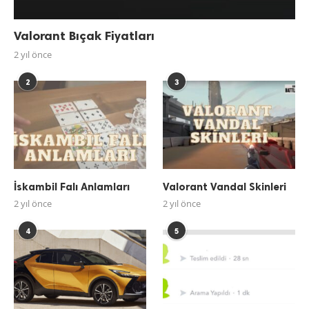
Valorant Bıçak Fiyatları
2 yıl önce
2
3
İskambil Falı Anlamları
Valorant Vandal Skinleri
2 yıl önce
2 yıl önce
4
5