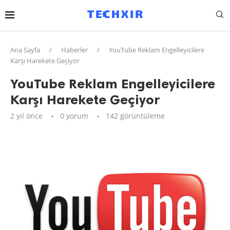
Ana Sayfa
/
Haberler
/
YouTube Reklam Engelleyicilere
Karşı Harekete Geçiyor
YouTube Reklam Engelleyicilere
Karşı Harekete Geçiyor
2 yıl önce
0 yorum
142
görüntüleme