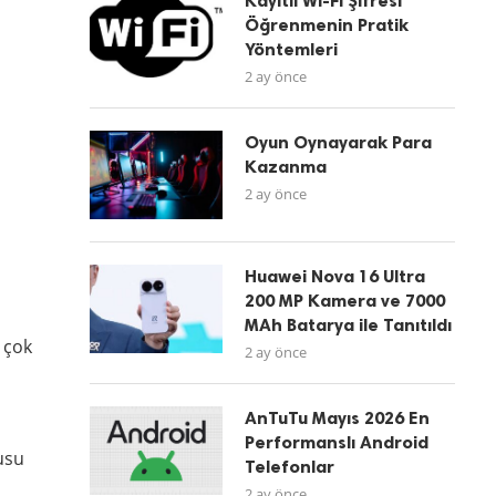
Kayıtlı Wi-Fi Şifresi
Öğrenmenin Pratik
Yöntemleri
2 ay önce
Oyun Oynayarak Para
Kazanma
2 ay önce
Huawei Nova 16 Ultra
200 MP Kamera ve 7000
MAh Batarya ile Tanıtıldı
ş çok
2 ay önce
AnTuTu Mayıs 2026 En
Performanslı Android
nusu
Telefonlar
2 ay önce