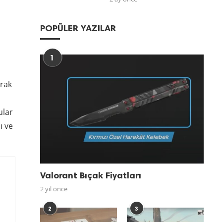
POPÜLER YAZILAR
1
arak
ular
ı ve
Valorant Bıçak Fiyatları
2 yıl önce
2
3