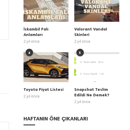
İskambil Falı
Valorant Vandal
Anlamları
Skinleri
2 yıl önce
2 yıl önce
4
5
Toyota Fiyat Listesi
Snapchat Teslim
Edildi Ne Demek?
2 yıl önce
2 yıl önce
HAFTANIN ÖNE ÇIKANLARI