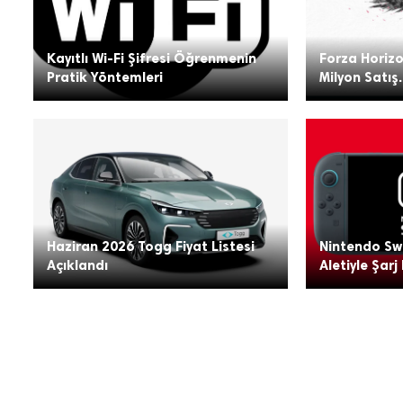
Kayıtlı Wi-Fi Şifresi Öğrenmenin
Forza Horizo
Pratik Yöntemleri
Milyon Satış.
Haziran 2026 Togg Fiyat Listesi
Nintendo Swi
Açıklandı
Aletiyle Şarj 