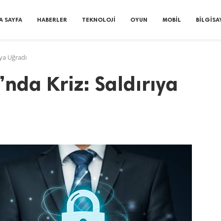
A SAYFA
HABERLER
TEKNOLOJI
OYUN
MOBIL
BILGISA
ıya Uğradı
nda Kriz: Saldırıya