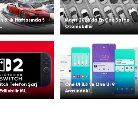
n 6 İlk Haftasında 5
Mayıs 2026’da En Çok Satan
..
Otomobiller
tch Telefon Şarj
One UI 8.5 ve One UI 9
Edilebilir Mi...
Arasındaki...