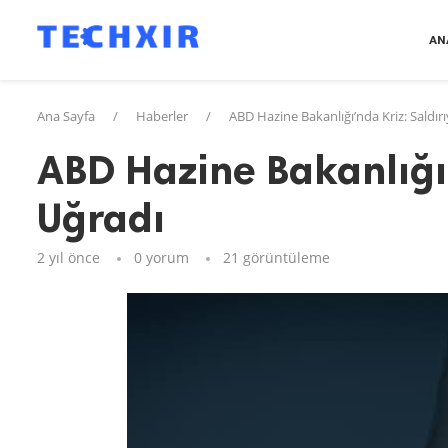
AN
Ana Sayfa
/
Haberler
/
ABD Hazine Bakanlığı’nda Kriz: Saldır
ABD Hazine Bakanlığı’
Uğradı
2 yıl önce
0 yorum
21
görüntüleme