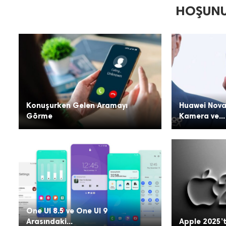
HOŞUNU
Konuşurken Gelen Aramayı
Huawei Nova
Görme
Kamera ve...
One UI 8.5 ve One UI 9
Arasındaki...
Apple 2025’