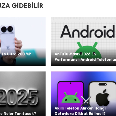
ZA GIDEBILIR
 16 Ultra 200 MP
AnTuTu Mayıs 2026 En
Performanslı Android Telefonla
Akıllı Telefon Alırken Hangi
te Neler Tanıtacak?
Detaylara Dikkat Edilmeli?