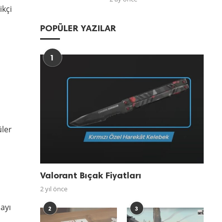
ikçi
POPÜLER YAZILAR
1
üler
Valorant Bıçak Fiyatları
2 yıl önce
ayı
2
3