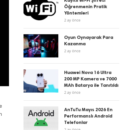
Kayıtlı Wi-Fi Şifresi
Öğrenmenin Pratik
Yöntemleri
2 ay önce
Oyun Oynayarak Para
Kazanma
2 ay önce
Huawei Nova 16 Ultra
200 MP Kamera ve 7000
MAh Batarya ile Tanıtıldı
2 ay önce
e
AnTuTu Mayıs 2026 En
n
Performanslı Android
Telefonlar
2 ay önce