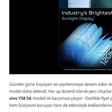
Günden güne büyüyen ve çeşitlenmeye devam eden Andro
model daha eklendi. Her ay düzenli olarak yeni cihazlar 
vivo Y58 5G
modeli ile karşımıza çıkıyor. Özellikle fiya
hem bütçesini koruyan hem de teknolojik beklentilerini 