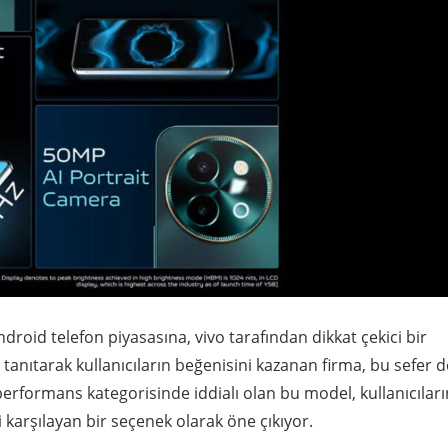
id telefon piyasasına, vivo tarafından dikkat çekici bir
tanıtarak kullanıcıların beğenisini kazanan firma, bu sefer d
t performans kategorisinde iddialı olan bu model, kullanıcıları
karşılayan bir seçenek olarak öne çıkıyor.