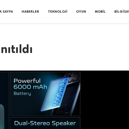
A SAYFA
HABERLER
TEKNOLOJI
OYUN
MOBIL
BILGISA
nıtıldı