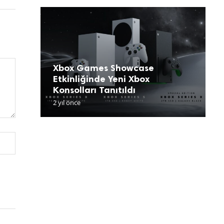
Xbox Games Showcase
Etkinliğinde Yeni Xbox
R
Konsolları Tanıtıldı
B
Y
R
V
2 yıl önce
2 
2 
2 
2 