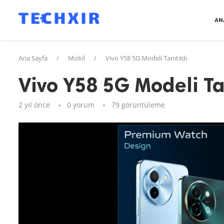
AN
Ana Sayfa
/
Mobil
/
Vivo Y58 5G Modeli Tanıtıldı
Vivo Y58 5G Modeli Ta
2 yıl önce
0 yorum
79
görüntüleme