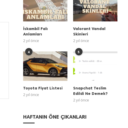
İskambil Falı
Valorant Vandal
Anlamları
Skinleri
2 yıl önce
2 yıl önce
4
5
Toyota Fiyat Listesi
Snapchat Teslim
Edildi Ne Demek?
2 yıl önce
2 yıl önce
HAFTANIN ÖNE ÇIKANLARI