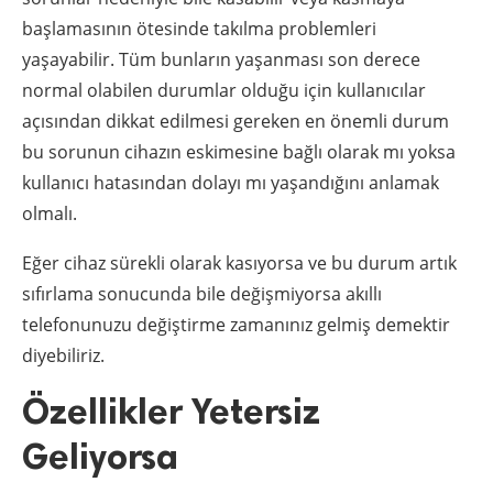
başlamasının ötesinde takılma problemleri
yaşayabilir. Tüm bunların yaşanması son derece
normal olabilen durumlar olduğu için kullanıcılar
açısından dikkat edilmesi gereken en önemli durum
bu sorunun cihazın eskimesine bağlı olarak mı yoksa
kullanıcı hatasından dolayı mı yaşandığını anlamak
olmalı.
Eğer cihaz sürekli olarak kasıyorsa ve bu durum artık
sıfırlama sonucunda bile değişmiyorsa akıllı
telefonunuzu değiştirme zamanınız gelmiş demektir
diyebiliriz.
Özellikler Yetersiz
Geliyorsa