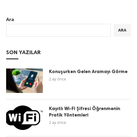
Ara
ARA
SON YAZILAR
Konuşurken Gelen Aramayı Görme
2 ay önce
Kayıtlı Wi-Fi Şifresi Öğrenmenin
Pratik Yöntemleri
2 ay önce