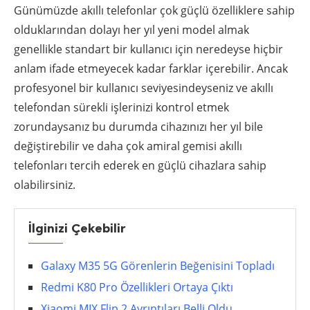
Günümüzde akıllı telefonlar çok güçlü özelliklere sahip
olduklarından dolayı her yıl yeni model almak
genellikle standart bir kullanıcı için neredeyse hiçbir
anlam ifade etmeyecek kadar farklar içerebilir. Ancak
profesyonel bir kullanıcı seviyesindeyseniz ve akıllı
telefondan sürekli işlerinizi kontrol etmek
zorundaysanız bu durumda cihazınızı her yıl bile
değiştirebilir ve daha çok amiral gemisi akıllı
telefonları tercih ederek en güçlü cihazlara sahip
olabilirsiniz.
İlginizi Çekebilir
Galaxy M35 5G Görenlerin Beğenisini Topladı
Redmi K80 Pro Özellikleri Ortaya Çıktı
Xiaomi MIX Flip 2 Ayrıntıları Belli Oldu