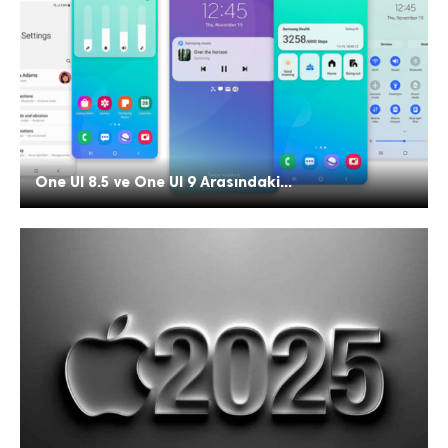
One UI 8.5 ve One UI 9 Arasındaki...