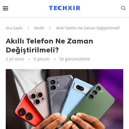
Ana Sayfa
/
Mobil
/
Akıllı Telefon Ne Zaman Değiştirilmeli?
Akıllı Telefon Ne Zaman
Değiştirilmeli?
2 yıl önce
0 yorum
56
görüntüleme