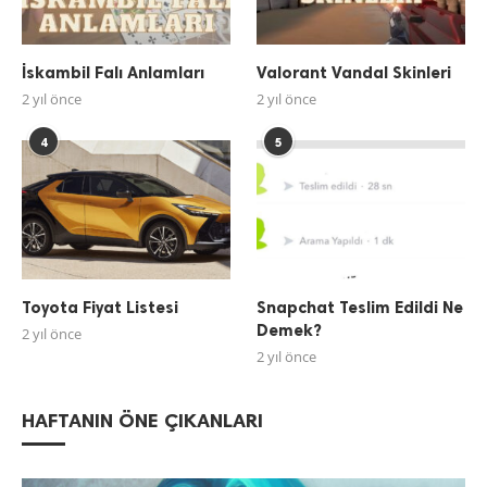
İskambil Falı Anlamları
Valorant Vandal Skinleri
2 yıl önce
2 yıl önce
4
5
Toyota Fiyat Listesi
Snapchat Teslim Edildi Ne
Demek?
2 yıl önce
2 yıl önce
HAFTANIN ÖNE ÇIKANLARI