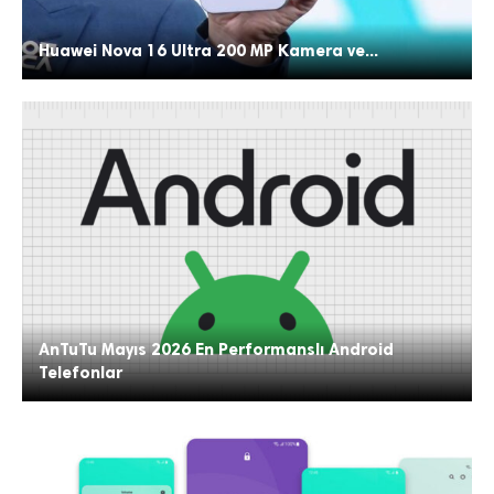
Huawei Nova 16 Ultra 200 MP Kamera ve...
AnTuTu Mayıs 2026 En Performanslı Android
Telefonlar