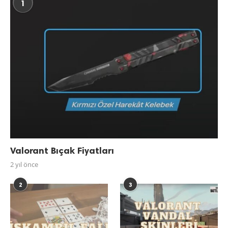
1
Valorant Bıçak Fiyatları
2 yıl önce
2
3