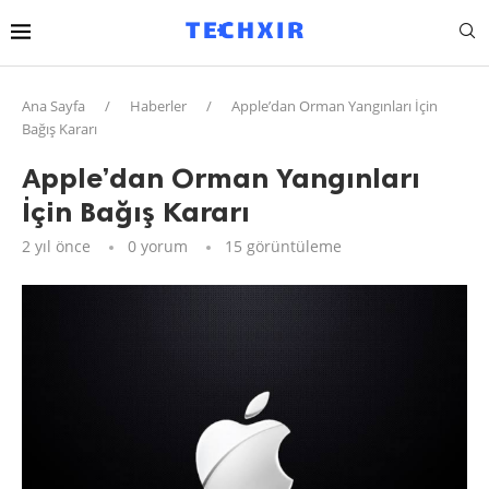
Ana Sayfa
/
Haberler
/
Apple’dan Orman Yangınları İçin
Bağış Kararı
Apple’dan Orman Yangınları
İçin Bağış Kararı
2 yıl önce
0 yorum
15
görüntüleme