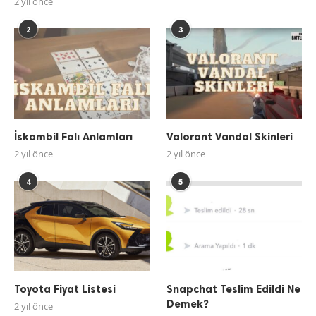
2 yıl önce
2
3
İskambil Falı Anlamları
Valorant Vandal Skinleri
2 yıl önce
2 yıl önce
4
5
Toyota Fiyat Listesi
Snapchat Teslim Edildi Ne
Demek?
2 yıl önce