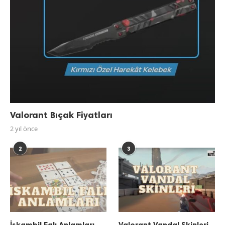
Valorant Bıçak Fiyatları
2 yıl önce
2
3
İskambil Falı Anlamları
Valorant Vandal Skinleri