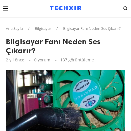
Ana Sayfa
/
Bilgisayar
/
Bilgisayar Fanı Neden Ses Çıkarır?
Bilgisayar Fanı Neden Ses
Çıkarır?
2 yıl önce
0 yorum
137
görüntüleme