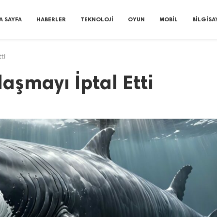
A SAYFA
HABERLER
TEKNOLOJI
OYUN
MOBIL
BILGISA
ti
aşmayı İptal Etti