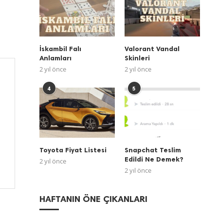
İskambil Falı
Valorant Vandal
Anlamları
Skinleri
2 yıl önce
2 yıl önce
4
5
Toyota Fiyat Listesi
Snapchat Teslim
Edildi Ne Demek?
2 yıl önce
2 yıl önce
HAFTANIN ÖNE ÇIKANLARI