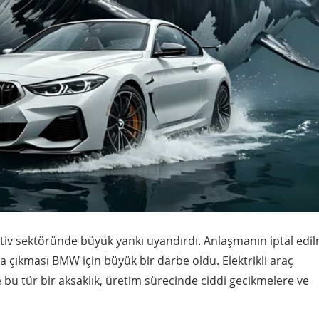
otiv sektöründe büyük yankı uyandırdı. Anlaşmanın iptal edi
 çıkması BMW için büyük bir darbe oldu. Elektrikli araç
ve bu tür bir aksaklık, üretim sürecinde ciddi gecikmelere ve