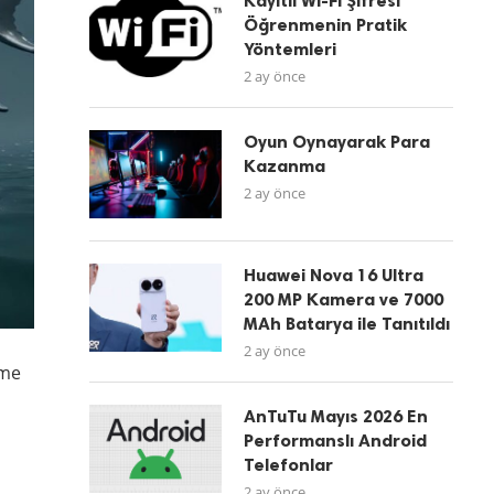
Kayıtlı Wi-Fi Şifresi
Öğrenmenin Pratik
Yöntemleri
2 ay önce
Oyun Oynayarak Para
Kazanma
2 ay önce
Huawei Nova 16 Ultra
200 MP Kamera ve 7000
MAh Batarya ile Tanıtıldı
2 ay önce
lme
AnTuTu Mayıs 2026 En
Performanslı Android
Telefonlar
2 ay önce