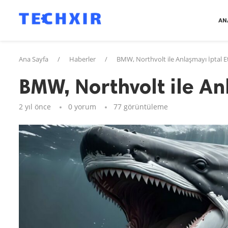
AN
Ana Sayfa
/
Haberler
/
BMW, Northvolt ile Anlaşmayı İptal Et
BMW, Northvolt ile Anl
2 yıl önce
0 yorum
77
görüntüleme