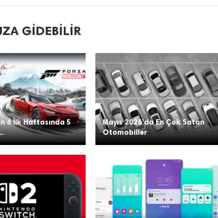
ZA GIDEBILIR
n 6 İlk Haftasında 5
Mayıs 2026’da En Çok Satan
..
Otomobiller