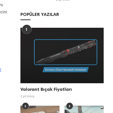
nı
cini
POPÜLER YAZILAR
1
g
Valorant Bıçak Fiyatları
2 yıl önce
2
3