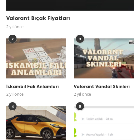
Valorant Bıçak Fiyatları
2 yıl önce
2
3
İskambil Falı Anlamları
Valorant Vandal Skinleri
2 yıl önce
2 yıl önce
4
5