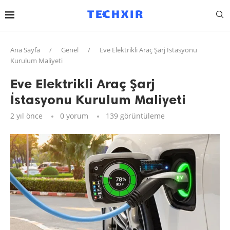
Ana Sayfa
/
Genel
/
Eve Elektrikli Araç Şarj İstasyonu
Kurulum Maliyeti
Eve Elektrikli Araç Şarj
İstasyonu Kurulum Maliyeti
2 yıl önce
0 yorum
139
görüntüleme