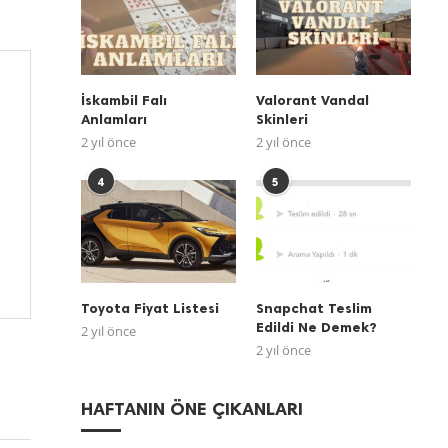
İskambil Falı
Valorant Vandal
Anlamları
Skinleri
2 yıl önce
2 yıl önce
4
5
Toyota Fiyat Listesi
Snapchat Teslim
Edildi Ne Demek?
2 yıl önce
2 yıl önce
HAFTANIN ÖNE ÇIKANLARI