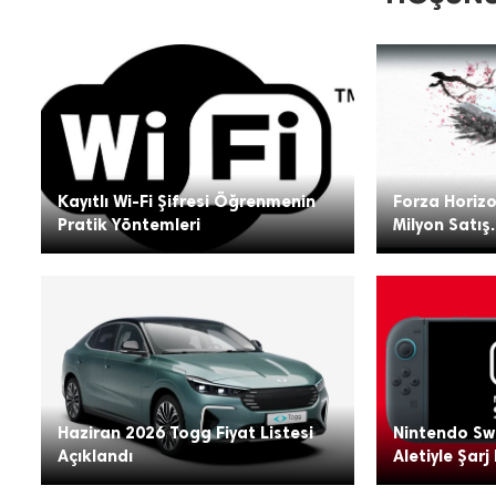
Kayıtlı Wi-Fi Şifresi Öğrenmenin
Forza Horizo
Pratik Yöntemleri
Milyon Satış.
Haziran 2026 Togg Fiyat Listesi
Nintendo Swi
Açıklandı
Aletiyle Şarj 