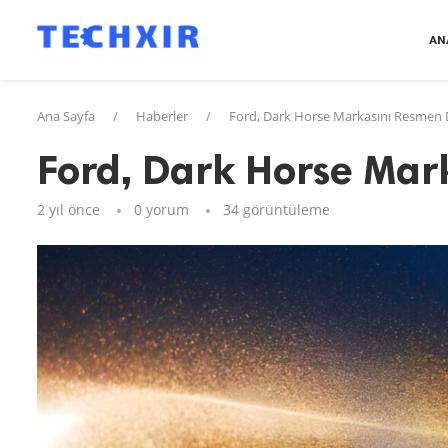
AN
Ana Sayfa
/
Haberler
/
Ford, Dark Horse Markasını Resmen
Ford, Dark Horse Ma
2 yıl önce
0 yorum
34
görüntüleme