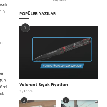
ksek
nin
POPÜLER YAZILAR
.
1
un
bir
zgün
Valorant Bıçak Fiyatları
 özel
2 yıl önce
cek
2
3