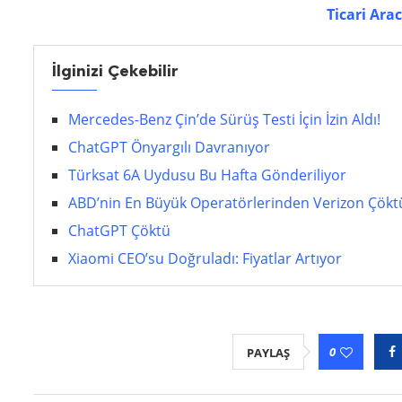
Ticari Ara
İlginizi Çekebilir
Mercedes-Benz Çin’de Sürüş Testi İçin İzin Aldı!
ChatGPT Önyargılı Davranıyor
Türksat 6A Uydusu Bu Hafta Gönderiliyor
ABD’nin En Büyük Operatörlerinden Verizon Çökt
ChatGPT Çöktü
Xiaomi CEO’su Doğruladı: Fiyatlar Artıyor
0
PAYLAŞ