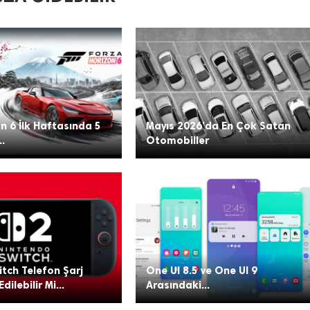
n 6 İlk Haftasında 5
Mayıs 2026’da En Çok Satan
..
Otomobiller
tch Telefon Şarj
One UI 8.5 ve One UI 9
Edilebilir Mi...
Arasındaki...