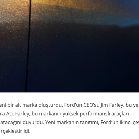
ni bir alt marka oluşturdu. Ford’un CEO’su Jim Farley, bu ye
ara At). Farley, bu markanın yüksek performanslı araçları
atacağını duyurdu. Yeni markanın tanıtımı, Ford’un ikinci çe
çekleştirildi.