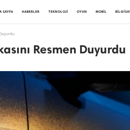
A SAYFA
HABERLER
TEKNOLOJI
OYUN
MOBIL
BILGISA
 Duyurdu
rkasını Resmen Duyurdu