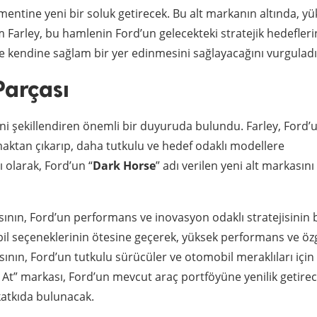
entine yeni bir soluk getirecek. Bu alt markanın altında, yü
m Farley, bu hamlenin Ford’un gelecekteki stratejik hedefleri
 kendine sağlam bir yer edinmesini sağlayacağını vurguladı
Parçası
sini şekillendiren önemli bir duyuruda bulundu. Farley, Ford’
maktan çıkarıp, daha tutkulu ve hedef odaklı modellere
ı olarak, Ford’un “
Dark Horse
” adı verilen yeni alt markasını
asının, Ford’un performans ve inovasyon odaklı stratejisinin 
il seçeneklerinin ötesine geçerek, yüksek performans ve ö
sının, Ford’un tutkulu sürücüler ve otomobil meraklıları için
a At” markası, Ford’un mevcut araç portföyüne yenilik getire
katkıda bulunacak.