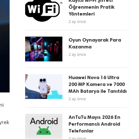
Kayıtlı Wi-Fi Şifresi
Öğrenmenin Pratik
Yöntemleri
2 ay önce
Oyun Oynayarak Para
Kazanma
2 ay önce
Huawei Nova 16 Ultra
200 MP Kamera ve 7000
MAh Batarya ile Tanıtıldı
2 ay önce
ni
AnTuTu Mayıs 2026 En
yrek
Performanslı Android
Telefonlar
2 ay önce