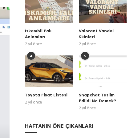
İskambil Falı
Valorant Vandal
Anlamları
Skinleri
2 yıl önce
2 yıl önce
4
5
Toyota Fiyat Listesi
Snapchat Teslim
Edildi Ne Demek?
2 yıl önce
2 yıl önce
HAFTANIN ÖNE ÇIKANLARI