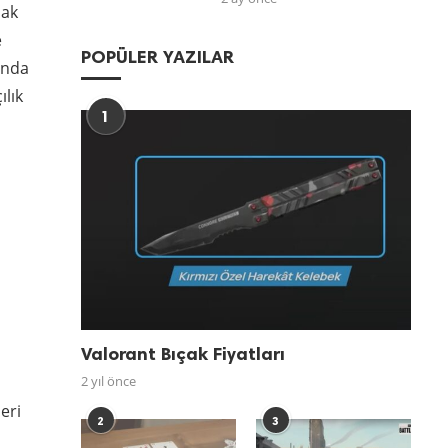
mak
e
POPÜLER YAZILAR
ında
ılık
1
i
Valorant Bıçak Fiyatları
2 yıl önce
eri
2
3