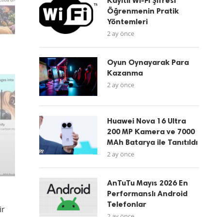
Kayıtlı Wi-Fi Şifresi
Öğrenmenin Pratik
Yöntemleri
2 ay önce
Oyun Oynayarak Para
Kazanma
2 ay önce
Huawei Nova 16 Ultra
200 MP Kamera ve 7000
MAh Batarya ile Tanıtıldı
2 ay önce
AnTuTu Mayıs 2026 En
Performanslı Android
Telefonlar
ir
2 ay önce