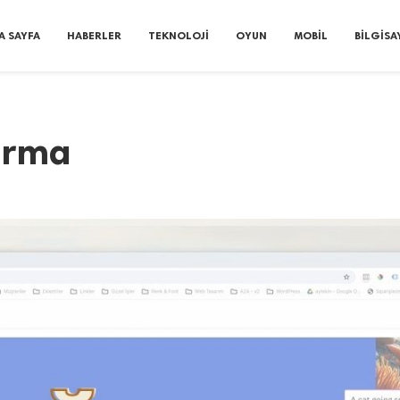
A SAYFA
HABERLER
TEKNOLOJI
OYUN
MOBIL
BILGISA
tırma