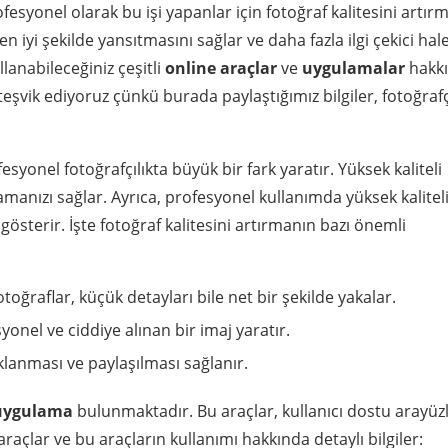
fesyonel olarak bu işi yapanlar için fotoğraf kalitesini artır
en iyi şekilde yansıtmasını sağlar ve daha fazla ilgi çekici hal
llanabileceğiniz çeşitli
online araçlar
ve
uygulamalar
hakk
eşvik ediyoruz çünkü burada paylaştığımız bilgiler, fotoğrafç
esyonel fotoğrafçılıkta büyük bir fark yaratır. Yüksek kaliteli
klamanızı sağlar. Ayrıca, profesyonel kullanımda yüksek kalitel
 gösterir. İşte fotoğraf kalitesini artırmanın bazı önemli
otoğraflar, küçük detayları bile net bir şekilde yakalar.
syonel ve ciddiye alınan bir imaj yaratır.
aklanması ve paylaşılması sağlanır.
uygulama
bulunmaktadır. Bu araçlar, kullanıcı dostu arayüzl
 araçlar ve bu araçların kullanımı hakkında detaylı bilgiler: