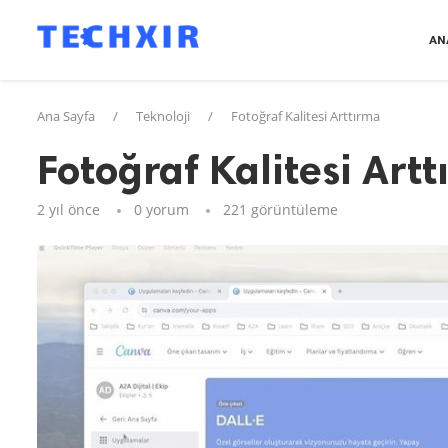
AN
Ana Sayfa
/
Teknoloji
/
Fotoğraf Kalitesi Arttırma
Fotoğraf Kalitesi Art
2 yıl önce
0 yorum
221
görüntüleme