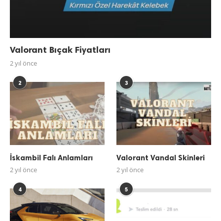
Valorant Bıçak Fiyatları
2 yıl önce
2
3
İskambil Falı Anlamları
Valorant Vandal Skinleri
2 yıl önce
2 yıl önce
4
5