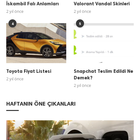
İskambil Falı Anlamları
Valorant Vandal Skinleri
2 yıl önce
2 yıl önce
4
5
Toyota Fiyat Listesi
Snapchat Teslim Edildi Ne
Demek?
2 yıl önce
2 yıl önce
HAFTANIN ÖNE ÇIKANLARI