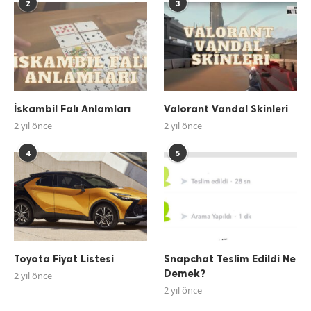
2
3
İskambil Falı Anlamları
Valorant Vandal Skinleri
2 yıl önce
2 yıl önce
4
5
Toyota Fiyat Listesi
Snapchat Teslim Edildi Ne
Demek?
2 yıl önce
2 yıl önce