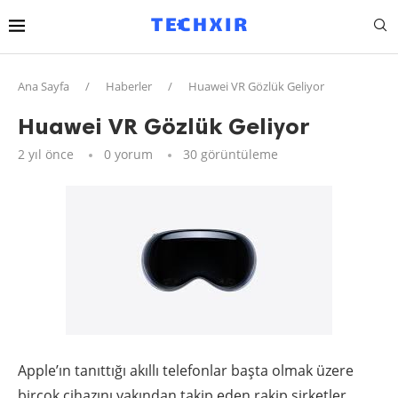
Ana Sayfa
/
Haberler
/
Huawei VR Gözlük Geliyor
Huawei VR Gözlük Geliyor
2 yıl önce
0 yorum
30
görüntüleme
Apple’ın tanıttığı akıllı telefonlar başta olmak üzere
birçok cihazını yakından takip eden rakip şirketler