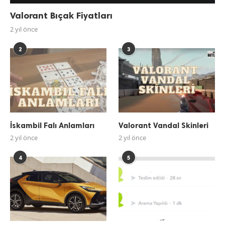
Valorant Bıçak Fiyatları
2 yıl önce
2
3
İskambil Falı Anlamları
Valorant Vandal Skinleri
2 yıl önce
2 yıl önce
4
5