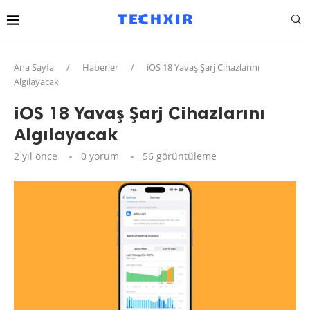
Ana Sayfa
/
Haberler
/
iOS 18 Yavaş Şarj Cihazlarını
Algılayacak
iOS 18 Yavaş Şarj Cihazlarını
Algılayacak
2 yıl önce
0 yorum
56
görüntüleme