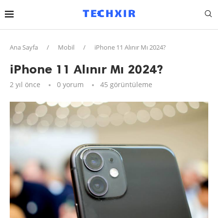
Ana Sayfa
/
Mobil
/
iPhone 11 Alınır Mı 2024?
iPhone 11 Alınır Mı 2024?
2 yıl önce
0 yorum
45
görüntüleme