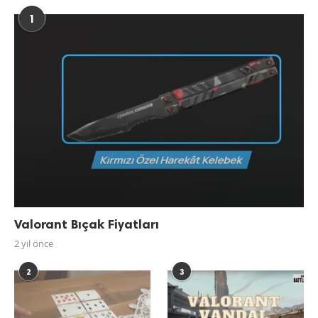
1
Valorant Bıçak Fiyatları
2 yıl önce
2
3