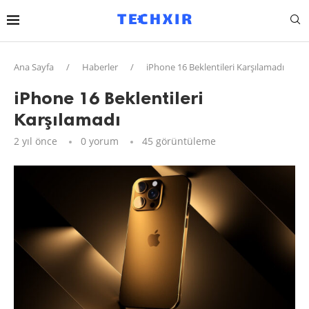
Ana Sayfa
/
Haberler
/
iPhone 16 Beklentileri Karşılamadı
iPhone 16 Beklentileri
Karşılamadı
2 yıl önce
0 yorum
45
görüntüleme