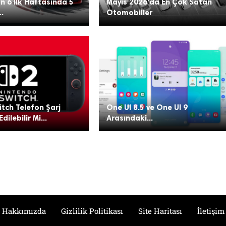
n 6 İlk Haftasında 5
Mayıs 2026’da En Çok Satan
..
Otomobiller
tch Telefon Şarj
One UI 8.5 ve One UI 9
Edilebilir Mi...
Arasındaki...
Hakkımızda
Gizlilik Politikası
Site Haritası
İletişim