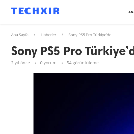
AN
Ana Sayfa
/
Haberler
/
Sony PS5 Pro Türkiye’de
Sony PS5 Pro Türkiye’
2 yıl önce
0 yorum
54
görüntüleme