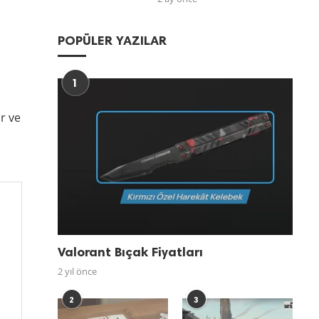
POPÜLER YAZILAR
1
r ve
Valorant Bıçak Fiyatları
2 yıl önce
2
3