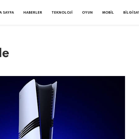
A SAYFA
HABERLER
TEKNOLOJI
OYUN
MOBIL
BILGISA
de