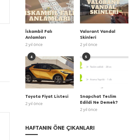
İskambil Falı
Valorant Vandal
Anlamları
Skinleri
2 yıl önce
2 yıl önce
4
5
Toyota Fiyat Listesi
Snapchat Teslim
Edildi Ne Demek?
2 yıl önce
2 yıl önce
HAFTANIN ÖNE ÇIKANLARI