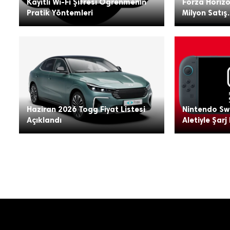
Kayıtlı Wi-Fi Şifresi Öğrenmenin
Forza Horizo
Pratik Yöntemleri
Milyon Satış.
Haziran 2026 Togg Fiyat Listesi
Nintendo Swi
Açıklandı
Aletiyle Şarj 