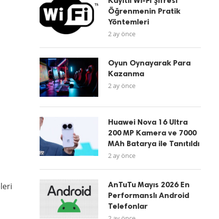
Kayıtlı Wi-Fi Şifresi
Öğrenmenin Pratik
Yöntemleri
2 ay önce
Oyun Oynayarak Para
Kazanma
2 ay önce
Huawei Nova 16 Ultra
200 MP Kamera ve 7000
MAh Batarya ile Tanıtıldı
2 ay önce
AnTuTu Mayıs 2026 En
leri
Performanslı Android
Telefonlar
2 ay önce