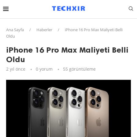
Ana Sayfa
/
Haberler
/
iPhone 16 Pro Max Maliyeti Belli
Oldu
iPhone 16 Pro Max Maliyeti Belli
Oldu
2 yıl önce
0 yorum
55
görüntüleme