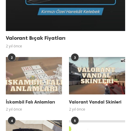
Valorant Bıçak Fiyatları
2 yıl önce
2
3
İskambil Falı Anlamları
Valorant Vandal Skinleri
2 yıl önce
2 yıl önce
4
5