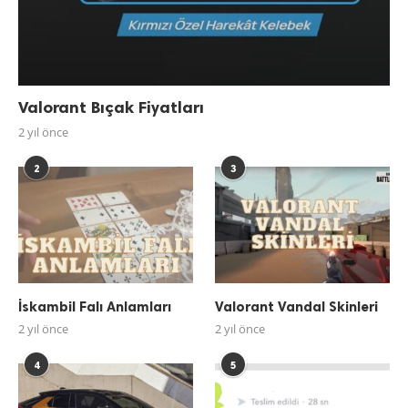
Valorant Bıçak Fiyatları
2 yıl önce
2
3
İskambil Falı Anlamları
Valorant Vandal Skinleri
2 yıl önce
2 yıl önce
4
5