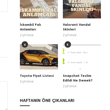
İskambil Falı
Valorant Vandal
Anlamları
Skinleri
2 yıl önce
2 yıl önce
4
5
Toyota Fiyat Listesi
Snapchat Teslim
Edildi Ne Demek?
2 yıl önce
2 yıl önce
HAFTANIN ÖNE ÇIKANLARI