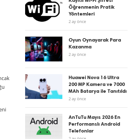
Kayıtlı Wi-Fi Şifresi
Öğrenmenin Pratik
Yöntemleri
2 ay önce
Oyun Oynayarak Para
Kazanma
2 ay önce
Huawei Nova 16 Ultra
Ancak
200 MP Kamera ve 7000
uğu
MAh Batarya ile Tanıtıldı
2 ay önce
eni
AnTuTu Mayıs 2026 En
Performanslı Android
Telefonlar
2 ay önce