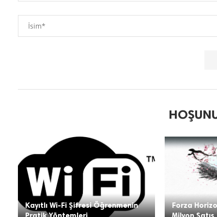
HOŞUNU
Kayıtlı Wi-Fi Şifresi Öğrenmenin
Forza Horizo
Pratik Yöntemleri
Milyon Satış.