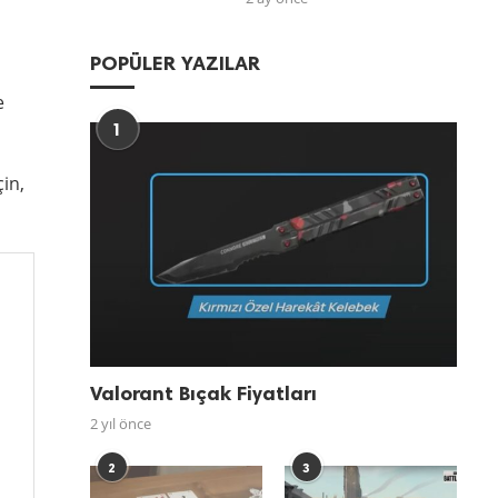
POPÜLER YAZILAR
e
1
in,
Valorant Bıçak Fiyatları
2 yıl önce
2
3