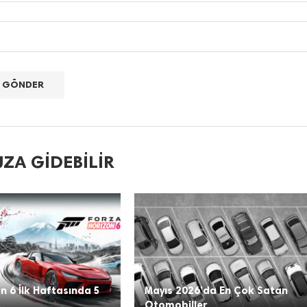
ZA GIDEBILIR
n 6 İlk Haftasında 5
Mayıs 2026’da En Çok Satan
..
Otomobiller