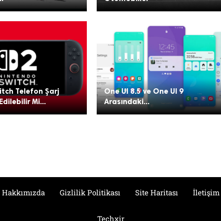
tch Telefon Şarj
One UI 8.5 ve One UI 9
Edilebilir Mi...
Arasındaki...
Hakkımızda
Gizlilik Politikası
Site Haritası
İletişim
Techxir