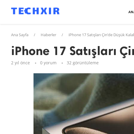
AN
Ana Sayfa
/
Haberler
/
iPhone 17 Satışları Çin’de Düşük Kalab
iPhone 17 Satışları Ç
2 yıl önce
0 yorum
32
görüntüleme