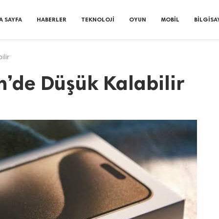
A SAYFA
HABERLER
TEKNOLOJI
OYUN
MOBIL
BILGISA
ilir
in’de Düşük Kalabilir