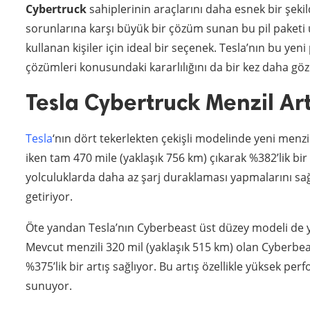
Cybertruck
sahiplerinin araçlarını daha esnek bir şekild
sorunlarına karşı büyük bir çözüm sunan bu pil paketi u
kullanan kişiler için ideal bir seçenek. Tesla’nın bu ye
çözümleri konusundaki kararlılığını da bir kez daha göz
Tesla Cybertruck Menzil Art
Tesla
‘nın dört tekerlekten çekişli modelinde yeni menzil
iken tam 470 mile (yaklaşık 756 km) çıkarak %382’lik bir 
yolculuklarda daha az şarj duraklaması yapmalarını sağ
getiriyor.
Öte yandan Tesla’nın Cyberbeast üst düzey modeli de yen
Mevcut menzili 320 mil (yaklaşık 515 km) olan Cyberbeas
%375’lik bir artış sağlıyor. Bu artış özellikle yüksek pe
sunuyor.