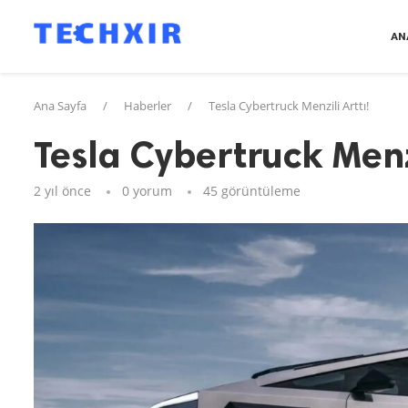
AN
Ana Sayfa
/
Haberler
/
Tesla Cybertruck Menzili Arttı!
Tesla Cybertruck Menzi
2 yıl önce
0 yorum
45
görüntüleme