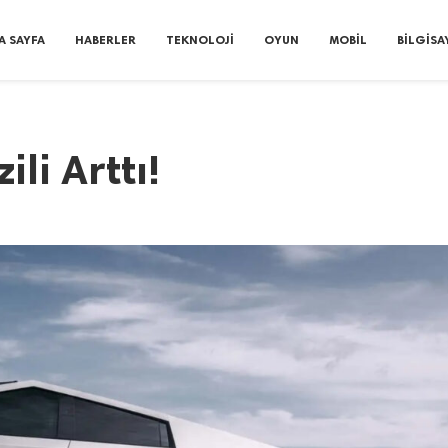
A SAYFA
HABERLER
TEKNOLOJI
OYUN
MOBIL
BILGISA
li Arttı!