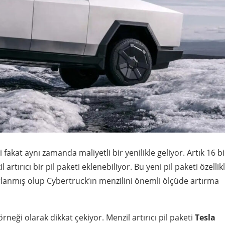
 fakat aynı zamanda maliyetli bir yenilikle geliyor. Artık 16 b
rtırıcı bir pil paketi eklenebiliyor. Bu yeni pil paketi özellik
sarlanmış olup Cybertruck’ın menzilini önemli ölçüde artırma
örneği olarak dikkat çekiyor. Menzil artırıcı pil paketi
Tesla