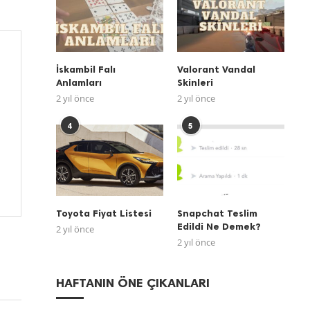
İskambil Falı
Valorant Vandal
Anlamları
Skinleri
2 yıl önce
2 yıl önce
4
5
Toyota Fiyat Listesi
Snapchat Teslim
Edildi Ne Demek?
2 yıl önce
2 yıl önce
HAFTANIN ÖNE ÇIKANLARI