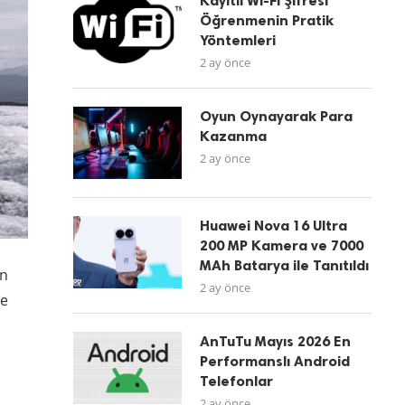
Kayıtlı Wi-Fi Şifresi
Öğrenmenin Pratik
Yöntemleri
2 ay önce
Oyun Oynayarak Para
Kazanma
2 ay önce
Huawei Nova 16 Ultra
200 MP Kamera ve 7000
MAh Batarya ile Tanıtıldı
in
2 ay önce
le
AnTuTu Mayıs 2026 En
Performanslı Android
Telefonlar
2 ay önce