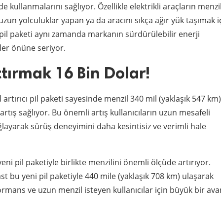
e kullanmalarını sağlıyor. Özellikle elektrikli araçların menzi
zun yolculuklar yapan ya da aracını sıkça ağır yük taşımak i
ni pil paketi aynı zamanda markanın sürdürülebilir enerji
ler önüne seriyor.
tırmak 16 Bin Dolar!
 artırıcı pil paketi sayesinde menzil 340 mil (yaklaşık 547 km)
artış sağlıyor. Bu önemli artış kullanıcıların uzun mesafeli
layarak sürüş deneyimini daha kesintisiz ve verimli hale
i pil paketiyle birlikte menzilini önemli ölçüde artırıyor.
t bu yeni pil paketiyle 440 mile (yaklaşık 708 km) ulaşarak
rformans ve uzun menzil isteyen kullanıcılar için büyük bir ava