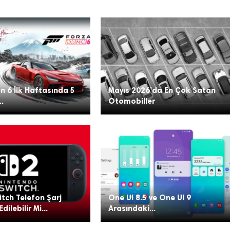
n 6 İlk Haftasında 5
Mayıs 2026’da En Çok Satan
..
Otomobiller
tch Telefon Şarj
One UI 8.5 ve One UI 9
Edilebilir Mi...
Arasındaki...