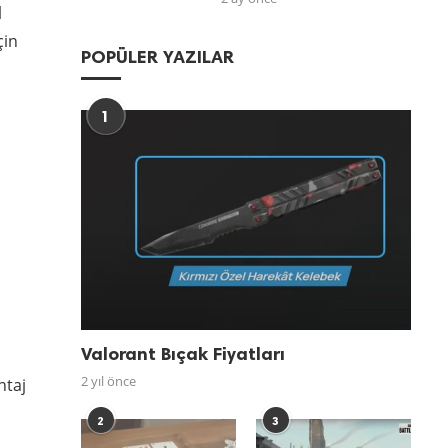
l
çin
POPÜLER YAZILAR
1
Valorant Bıçak Fiyatları
2 yıl önce
ntaj
2
3