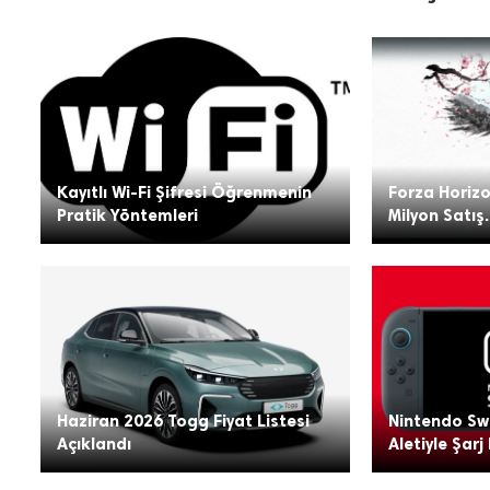
Kayıtlı Wi-Fi Şifresi Öğrenmenin
Forza Horizo
Pratik Yöntemleri
Milyon Satış.
Haziran 2026 Togg Fiyat Listesi
Nintendo Swi
Açıklandı
Aletiyle Şarj 