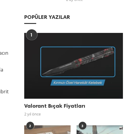
POPÜLER YAZILAR
1
acın
da
ibrit
Valorant Bıçak Fiyatları
2 yıl önce
2
3