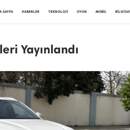
A SAYFA
HABERLER
TEKNOLOJI
OYUN
MOBIL
BILGISA
eri Yayınlandı