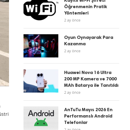
Kayıtlı Wi-Fi Şifresi
Öğrenmenin Pratik
Yöntemleri
2 ay önce
Oyun Oynayarak Para
Kazanma
2 ay önce
Huawei Nova 16 Ultra
200 MP Kamera ve 7000
MAh Batarya ile Tanıtıldı
2 ay önce
n
AnTuTu Mayıs 2026 En
üstri
Performanslı Android
Telefonlar
2 ay önce