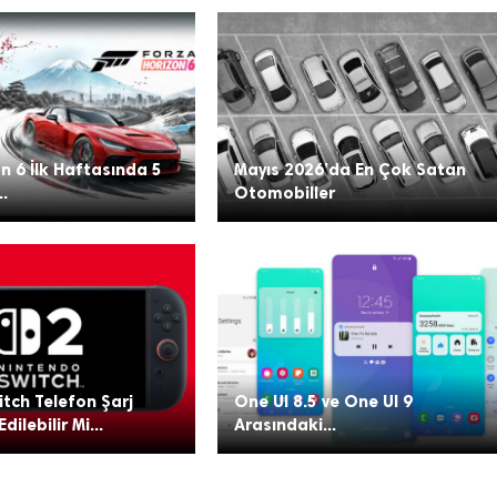
n 6 İlk Haftasında 5
Mayıs 2026’da En Çok Satan
..
Otomobiller
tch Telefon Şarj
One UI 8.5 ve One UI 9
Edilebilir Mi...
Arasındaki...