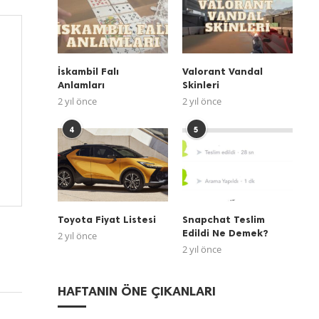
İskambil Falı
Valorant Vandal
Anlamları
Skinleri
2 yıl önce
2 yıl önce
4
5
Toyota Fiyat Listesi
Snapchat Teslim
Edildi Ne Demek?
2 yıl önce
2 yıl önce
HAFTANIN ÖNE ÇIKANLARI