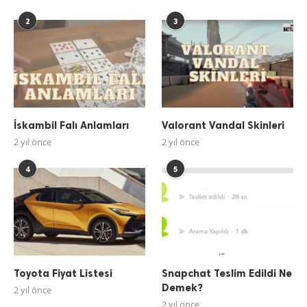
2
3
İskambil Falı Anlamları
Valorant Vandal Skinleri
2 yıl önce
2 yıl önce
4
5
Toyota Fiyat Listesi
Snapchat Teslim Edildi Ne
Demek?
2 yıl önce
2 yıl önce