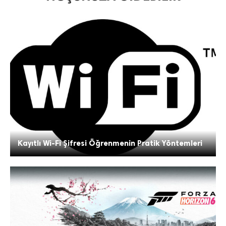
Kayıtlı Wi-Fi Şifresi Öğrenmenin Pratik Yöntemleri