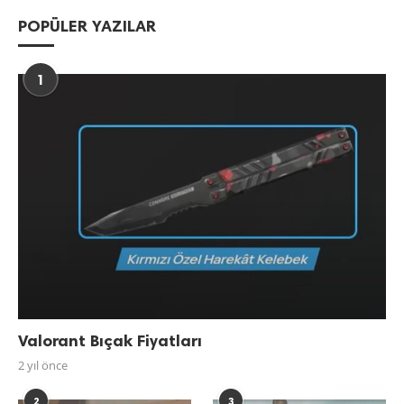
POPÜLER YAZILAR
1
Valorant Bıçak Fiyatları
2 yıl önce
2
3