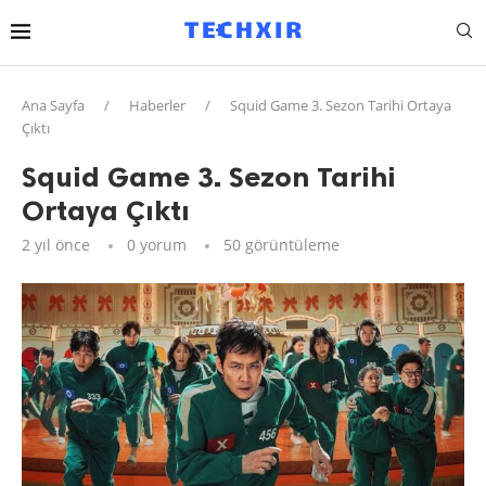
Ana Sayfa
/
Haberler
/
Squid Game 3. Sezon Tarihi Ortaya
Çıktı
Squid Game 3. Sezon Tarihi
Ortaya Çıktı
2 yıl önce
0 yorum
50
görüntüleme