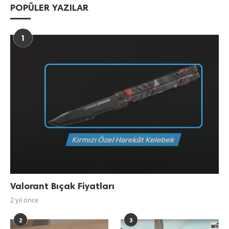
POPÜLER YAZILAR
1
Valorant Bıçak Fiyatları
2 yıl önce
2
3